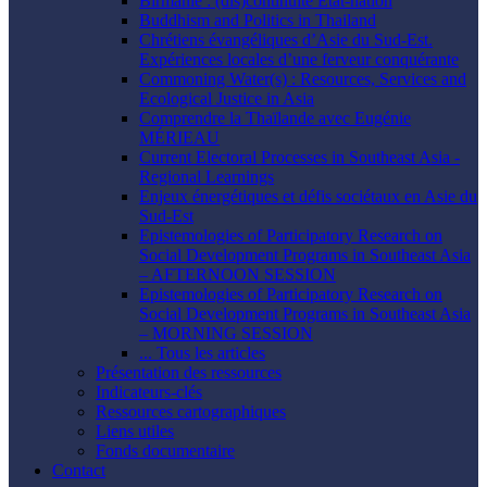
Birmanie : (dis)continuité État-nation
Buddhism and Politics in Thailand
Chrétiens évangéliques d’Asie du Sud-Est.
Expériences locales d’une ferveur conquérante
Commoning Water(s) : Resources, Services and
Ecological Justice in Asia
Comprendre la Thaïlande avec Eugénie
MÉRIEAU
Current Electoral Processes in Southeast Asia -
Regional Learnings
Enjeux énergétiques et défis sociétaux en Asie du
Sud-Est
Epistemologies of Participatory Research on
Social Development Programs in Southeast Asia
– AFTERNOON SESSION
Epistemologies of Participatory Research on
Social Development Programs in Southeast Asia
– MORNING SESSION
... Tous les articles
Présentation des ressources
Indicateurs-clés
Ressources cartographiques
Liens utiles
Fonds documentaire
Contact