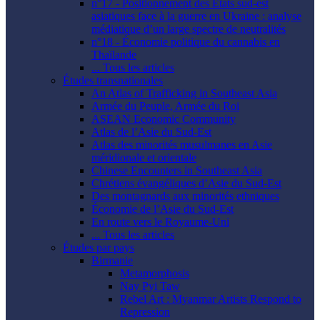
n°17 - Positionnement des États sud-est
asiatiques face à la guerre en Ukraine : analyse
médiatique d’un large spectre de neutralités
n°18 - Économie politique du cannabis en
Thaïlande
... Tous les articles
Études transnationales
An Atlas of Trafficking in Southeast Asia
Armée du Peuple, Armée du Roi
ASEAN Economic Community
Atlas de l’Asie du Sud-Est
Atlas des minorités musulmanes en Asie
méridionale et orientale
Chinese Encounters in Southeast Asia
Chrétiens évangéliques d’Asie du Sud-Est
Des montagnards aux minorités ethniques
Économie de l’Asie du Sud-Est
En route vers le Royaume-Uni
... Tous les articles
Études par pays
Birmanie
Metamorphosis
Nay Pyi Taw
Rebel Art : Myanmar Artists Respond to
Repression