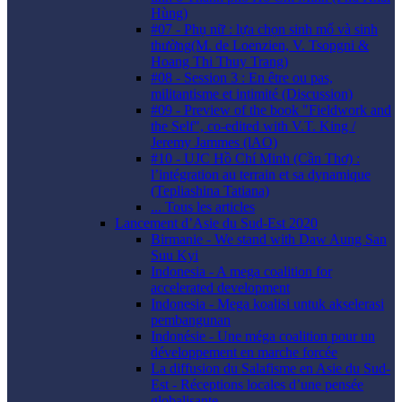
Hùng)
#07 - Phụ nữ : lựa chọn sinh mổ và sinh
thường(M. de Loenzien, V. Tsopgni &
Hoang Thi Thuy Trang)
#08 - Session 3 : En être ou pas,
militantisme et intimité (Discussion)
#09 - Preview of the book "Fieldwork and
the Self", co-edited with V.T. King /
Jeremy Jammes (lAO)
#10 - UJC Hồ Chí Minh (Cần Thơ) :
l’intégration au terrain et sa dynamique
(Tepliashina Tatiana)
... Tous les articles
Lancement d’Asie du Sud-Est 2020
Birmanie - We stand with Daw Aung San
Suu Kyi
Indonesia - A mega coalition for
accelerated development
Indonesia - Mega koalisi untuk akselerasi
pembangunan
Indonésie - Une méga coalition pour un
développement en marche forcée
La diffusion du Salafisme en Asie du Sud-
Est - Réceptions locales d’une pensée
globalisante