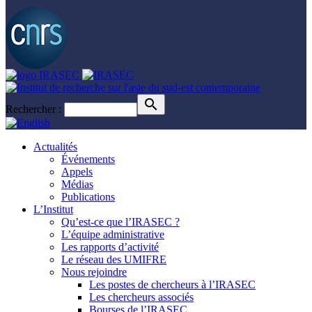
Rechercher :
Actualités
Événements
Appels
Médias
Publications
L’Institut
Qu’est-ce que l’IRASEC ?
L’équipe administrative
Les rapports d’activité
Le réseau des UMIFRE
Nous rejoindre
Les postes de chercheurs à l’IRASEC
Les chercheurs associés
Bourses de l’IRASEC