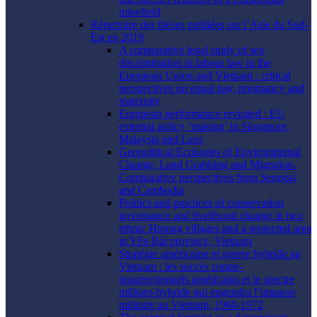
minefield
Répertoire des thèses publiées sur l’Asie du Sud-
Est en 2019
A comparative legal study of sex
discrimination in labour law in the
European Union and Vietnam : critical
perspectives on equal pay, pregnancy and
maternity
European performance revisited : EU
external policy ‘making’ in Singapore,
Malaysia and Laos
Geopolitical Ecologies of Environmental
Change, Land Grabbing and Migration.
Comparative perspectives from Senegal
and Cambodia
Politics and practices of conservation
governance and livelihood change in two
ethnic Hmong villages and a protected area
in Yên Bái province, Vietnam
Stratégie américaine et guerre hybride au
Vietnam : les succès contre-
insurrectionnels américains et le spectre
militaro-hybride qui engendra l’impasse
militaire au Vietnam, 1960-1972