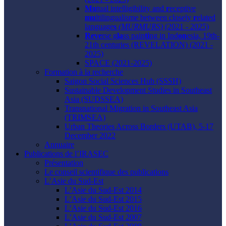
Mu
tual intelligibility and
r
eceptive
mu
ltilingualisme between closely
r
elated
language
s
(MURMURS)
(2021 - 2025)
Reve
rse g
la
ss pain
ti
ng in Ind
on
esia, 19th-
21th centuries (REVELATION) (2021 -
2025)
SPACE (2021-2025)
Formation à la recherche
Saigon Social Sciences Hub (SSSH)
Sustainable Development Studies in Southeast
Asia (SUDSSEA)
Transnational Migration in Southeast Asia
(TRIMSEA)
Urban Theories Across Borders (UTAB), 5-17
December 2022
Annuaire
Publications de l’IRASEC
Présentation
Le conseil scientifique des publications
L’Asie du Sud-Est
L’Asie du Sud-Est 2014
L’Asie du Sud-Est 2015
L’Asie du Sud-Est 2016
L’Asie du Sud-Est 2007