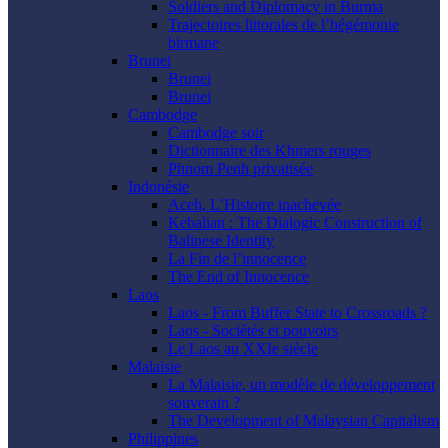
Soldiers and Diplomacy in Burma
Trajectoires littorales de l’hégémonie
birmane
Brunei
Brunei
Brunei
Cambodge
Cambodge soir
Dictionnaire des Khmers rouges
Phnom Penh privatisée
Indonésie
Aceh, L’Histoire inachevée
Kebalian : The Dialogic Construction of
Balinese Identity
La Fin de l’innocence
The End of Innocence
Laos
Laos - From Buffer State to Crossroads ?
Laos - Sociétés et pouvoirs
Le Laos au XXIe siècle
Malaisie
La Malaisie, un modèle de développement
souverain ?
The Development of Malaysian Capitalism
Philippines