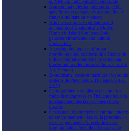
au Vietnam : une approche empirique
Apprentissage des langues sur objectifs
spécifiques et perspective actionnelle : le
français militaire au Vietnam
Aquatic resources exploitation and
adaptation of Anatomically Modern
Human in Island Southeast Asia :
palaeoenvironmental and cultural
implications
Assessing the impacts of urban
morphology and architectural elements on
indoor thermal conditions in vernacular
houses and modern terraced houses in Hoi
An, Vietnam
Bouddhisme, corps et machines : les sound
systems de Phetchabun, Thaïlande (2016-
2019)
Cartographier, surveiller et restaurer les
forêts de mangroves en Thaïlande pour un
aménagement des écosystèmes côtiers
durable
Croissance des entreprises communautaires
en environnement « bas de la pyramide » :
les enseignements d’une étude de cas
longitudinale à l’échelle micro méso au