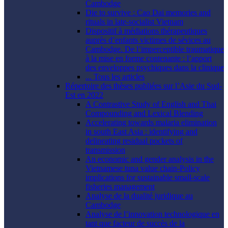
Cambodge
Die to survive : Cao Dai memories and
rituals in late-socialist Vietnam
Dispositif à médiations thérapeutiques
auprès d’enfants victimes de sévices au
Cambodge. De l’imperceptible traumatique
à la mise en forme contenante : l’apport
des enveloppes psychiques dans la clinique
... Tous les articles
Répertoire des thèses publiées sur l’Asie du Sud-
Est en 2022
A Contrastive Study of English and Thai
Compounding and Lexical Blending
Accelerating towards malaria elimination
in south East Asia : identifying and
delineating residual pockets of
transmission
An economic and gender analysis in the
Vietnamese tuna value chain-Policy
implications for sustainable small-scale
fisheries management
Analyse de la dualité juridique au
Cambodge
Analyse de l’innovation technologique en
tant que facteur de succès de la