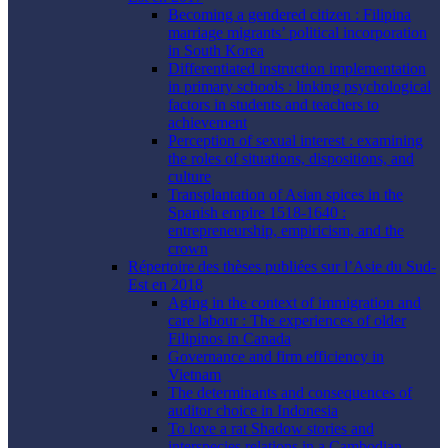
Becoming a gendered citizen : Filipina
marriage migrants’ political incorporation
in South Korea
Differentiated instruction implementation
in primary schools : linking psychological
factors in students and teachers to
achievement
Perception of sexual interest : examining
the roles of situations, dispositions, and
culture
Transplantation of Asian spices in the
Spanish empire 1518-1640 :
entrepreneurship, empiricism, and the
crown
Répertoire des thèses publiées sur l’Asie du Sud-
Est en 2018
Aging in the context of immigration and
care labour : The experiences of older
Filipinos in Canada
Governance and firm efficiency in
Vietnam
The determinants and consequences of
auditor choice in Indonesia
To love a rat Shadow stories and
interspecies relations in a Cambodian