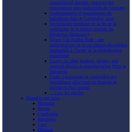
compétitivité durable : preuves des
exportateurs agro-industriels du Vietnam
Anthropisation et transmission du
paludisme dans le Cambodge rural
Archéologie funéraire de la fin de la
préhistoire de la région centrale du
Myanmar (Birmanie)
Down The Rabbit Hole : une
anthropologie de la circulation des médias
thaïlandais à l’heure de la globalisation
numérique
Essays on labor markets, gender, and
external shocks in manufacturing firms in
Indonesia
Étude typologique et contrastive des
morphèmes aller/venir en français et
paj/ma en thaï central
... Tous les articles
Données par pays
Birmanie
Brunei
Cambodge
Indonésie
Laos
Malaisie