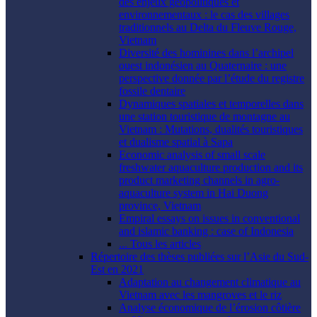
des enjeux géopolitiques et
environnementaux : le cas des villages
traditionnels au Delta du Fleuve Rouge,
Vietnam
Diversité des hominines dans l’archipel
ouest indonésien au Quaternaire : une
perspective donnée par l’étude du registre
fossile dentaire
Dynamiques spatiales et temporelles dans
une station touristique de montagne au
Vietnam : Mutations, dualités touristiques
et dualisme spatial à Sapa
Economic analysis of small scale
freshwater aquaculture production and its
product marketing channels in agro-
aquaculture system in Hai Duong
province, Vietnam
Empiral essays on issues in conventional
and islamic banking : case of Indonesia
... Tous les articles
Répertoire des thèses publiées sur l’Asie du Sud-
Est en 2021
Adaptation au changement climatique au
Vietnam avec les mangroves et le riz
Analyse économique de l’érosion côtière