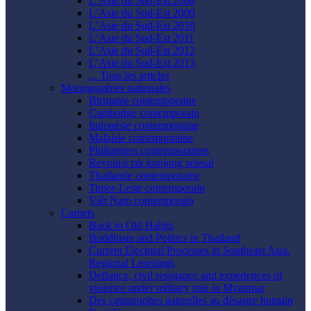
L’Asie du Sud-Est 2008
L’Asie du Sud-Est 2009
L’Asie du Sud-Est 2010
L’Asie du Sud-Est 2011
L’Asie du Sud-Est 2012
L’Asie du Sud-Est 2013
... Tous les articles
Monographies nationales
Birmanie contemporaine
Cambodge contemporain
Indonésie contemporaine
Malaisie contemporaine
Philippines contemporaines
Revolusi tak kunjung selesai
Thaïlande contemporaine
Timor-Leste contemporain
Viêt Nam contemporain
Carnets
Back to Old Habits
Buddhism and Politics in Thailand
Current Electoral Processes in Southeast Asia.
Regional Learnings
Defiance, civil resistance and experiences of
violence under military rule in Myanmar
Des catastrophes naturelles au désastre humain