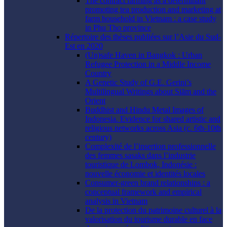
The contract farming as a determinant
promoting tea production and marketing at
farm household in Vietnam : a case study
in Phu Tho province
Répertoire des thèses publiées sur l’Asie du Sud-
Est en 2020
(Un)safe Haven in Bangkok : Urban
Refugee Protection in a Middle Income
Country
A Genetic Study of G.E. Gerini’s
Multilingual Writings about Siām and the
Orient
Buddhist and Hindu Metal Images of
Indonesia. Evidence for shared artistic and
religious networks across Asia (c. 6th-10th
century)
Complexité de l’insertion professionnelle
des femmes sasaks dans l’industrie
touristique de Lombok, Indonésie :
nouvelle économie et identités locales
Consumer-green brand relationships : a
conceptual framework and empirical
analysis in Vietnam
De la protection du patrimoine culturel à la
valorisation du tourisme durable en face