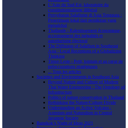
L’Asie du Sud-Est, laboratoire du
constitutionnalisme illibéral
Penyebaran Salafisme di Asia Tenggara :
Penerimaan lokal dari pemikiran yang
menglobal
Thaïlande - Ralentissement économique,
accroissement des inégalités et
autoritarisme électoral
The Diffusion of Salafism in Southeast
Asia : Local Receptions of a Globalizing
Thinking
Timor-Leste - Petit, lointain et au cœur de
préoccupations stratégiques
... Tous les articles
Societies and Environments in Southeast Asia
Beyond Nature and Culture of Modern
Thai Water Engineering : The Ontology of
Infrastructure
Politics of nature conservation in Thailand
Rethinking the Nature/Culture Divide
Understanding an Active Volcano :
Animism and Naturalism in Central
Javanese Society
Bangkok’s Night of Ideas 2021