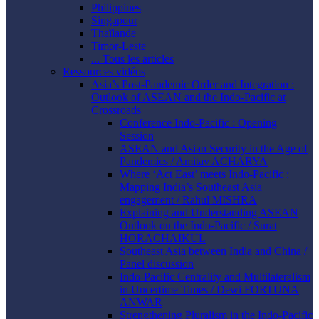
Philippines
Singapour
Thaïlande
Timor-Leste
... Tous les articles
Ressources vidéos
Asia’s Post-Pandemic Order and Integration :
Outlook of ASEAN and the Indo-Pacific at
Crossroads
Conference Indo-Pacific : Opening
Session
ASEAN and Asian Security in the Age of
Pandemics / Amitav ACHARYA
Where ‘Act East’ meets Indo-Pacific :
Mapping India’s Southeast Asia
engagement / Rahul MISHRA
Explaining and Understanding ASEAN
Outlook on the Indo-Pacific / Surat
HORACHAIKUL
Southeast Asia between India and China /
Panel discussion
Indo-Pacific Centrality and Multilateralism
in Uncertime Times / Dewi FORTUNA
ANWAR
Strengthening Pluralism in the Indo-Pacific