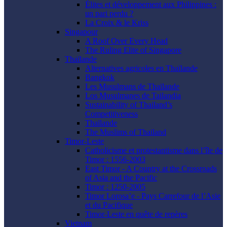
Élites et développement aux Philippines :
un pari perdu ?
La Croix & le Kriss
Singapour
A Roof Over Every Head
The Ruling Elite of Singapore
Thaïlande
Alternatives agricoles en Thaïlande
Bangkok
Les Musulmans de Thaïlande
Los Musulmanes de Tailandia
Sustainability of Thailand’s
Competitiveness
Thaïlande
The Muslims of Thailand
Timor-Leste
Catholicisme et protestantisme dans l’île de
Timor : 1556-2003
East Timor - A Country at the Crossroads
of Asia and the Pacific
Timor : 1250-2005
Timor Lorosa’e - Pays Carrefour de l’Asie
et du Pacifique
Timor-Leste en quête de repères
Vietnam