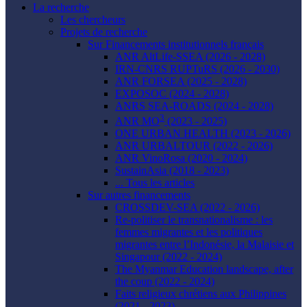
La recherche
Les chercheurs
Projets de recherche
Sur Financements institutionnels français
ANR AltLife-SSEA (2026 - 2028)
IRN-CNRS RUPTuRS (2026 - 2030)
ANR FORSEA (2025 - 2028)
EXPOSOC (2024 - 2028)
ANRS SEA-ROADS (2024 - 2028)
3
ANR MO
(2023 - 2025)
ONE URBAN HEALTH (2023 - 2026)
ANR URBALTOUR (2022 - 2026)
ANR VinoRosa (2020 - 2024)
SustainAsia (2018 - 2023)
... Tous les articles
Sur autres financements
CROSSDEV-SEA (2022 - 2026)
Re-politiser le transnationalisme : les
femmes migrantes et les politiques
migrantes entre l’Indonésie, la Malaisie et
Singapour (2022 - 2024)
The Myanmar Education landscape, after
the coup (2022 - 2024)
Faits religieux chrétiens aux Philippines
(2021 - 2023)