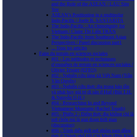
and the Role of the ASEAN / LAU Sim
Yee
ASEAN’s Positioning in a multipolar
Indo-Pacific / Joefe B. SANTARITA
The Indo-Pacific : An Opportunity for
Vietnam / Claire Thị Liên TRẦN
The Indo-Pacific from Southeast Asian
Perspectives / Panel discussion part1
... Tous les articles
Faire du terrain en sciences sociales
#01 - Les méthodes et techniques
d’enquêtes de terrain en sciences sociales /
Olivier Tessier (EFEO)
#02 - Nghiên cứu làng xã Việt Nam (Trần
Văn Quyến)
#03 - Nghiên cứu thực địa trong bảo tồn
và phát huy giá trị di sản ở Huế (Bùi T.H.
& Nguyễn Q.H.)
#04 - Researching In and Beyond
Vietnamese Museums (Rachel Tough)
#05 - Phiên 2 : Điểm thực địa không chỉ là
nơi chốn mà là giai đoạn thời gian
(discussion)
#06 - Trình diễn giới nơi nhóm nam đồng
tính ở Thành phố Hồ Chí Minh (Phù Khải