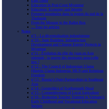
East-Timor
Education in Post-Coup Myanmar
Education, Economy and Identity
Femmes prostituées dans la region du sud de la
Thaïlande
From the Mosque to the Ballot Box
... Tous les articles
Notes
n°1 - La décentralisation indonésienne
n°10 - State Building, Infrastructure
Development and Chinese Energy Projects in
Myanmar
n°11 - Évolution du rôle du yuan en Asie
orientale : la guerre des monnaies aura-t-elle
lieu ?
n°12 - The Council of Indonesian Ulama
(Majelis Ulama Indonesia, MUI) and Religious
Freedom
n°13 - Russia’s Quiet Partnerships in Southeast
Asia
n°14 - Geopolitics of Scarborough Shoal
n°15 - Competitiveness of Local Agriculture
n°16 - Brokering Teacher Training in Vietnam’s
Early Childhood and Vocational Education
Sectors