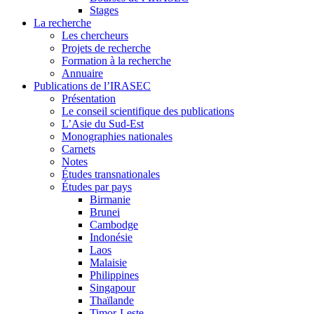
Stages
La recherche
Les chercheurs
Projets de recherche
Formation à la recherche
Annuaire
Publications de l’IRASEC
Présentation
Le conseil scientifique des publications
L’Asie du Sud-Est
Monographies nationales
Carnets
Notes
Études transnationales
Études par pays
Birmanie
Brunei
Cambodge
Indonésie
Laos
Malaisie
Philippines
Singapour
Thaïlande
Timor-Leste