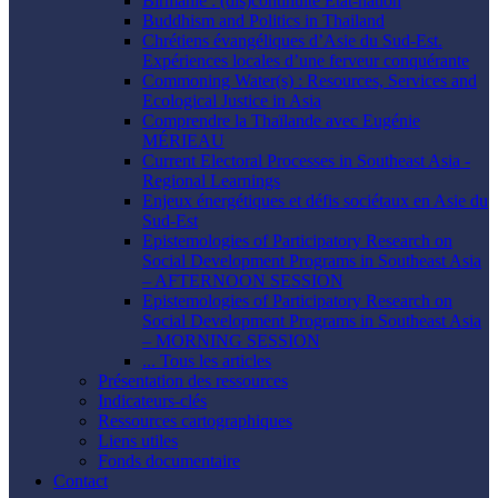
Birmanie : (dis)continuité État-nation
Buddhism and Politics in Thailand
Chrétiens évangéliques d’Asie du Sud-Est.
Expériences locales d’une ferveur conquérante
Commoning Water(s) : Resources, Services and
Ecological Justice in Asia
Comprendre la Thaïlande avec Eugénie
MÉRIEAU
Current Electoral Processes in Southeast Asia -
Regional Learnings
Enjeux énergétiques et défis sociétaux en Asie du
Sud-Est
Epistemologies of Participatory Research on
Social Development Programs in Southeast Asia
– AFTERNOON SESSION
Epistemologies of Participatory Research on
Social Development Programs in Southeast Asia
– MORNING SESSION
... Tous les articles
Présentation des ressources
Indicateurs-clés
Ressources cartographiques
Liens utiles
Fonds documentaire
Contact