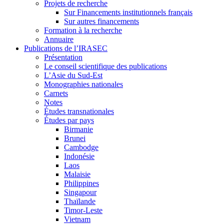
Projets de recherche
Sur Financements institutionnels français
Sur autres financements
Formation à la recherche
Annuaire
Publications de l’IRASEC
Présentation
Le conseil scientifique des publications
L’Asie du Sud-Est
Monographies nationales
Carnets
Notes
Études transnationales
Études par pays
Birmanie
Brunei
Cambodge
Indonésie
Laos
Malaisie
Philippines
Singapour
Thaïlande
Timor-Leste
Vietnam