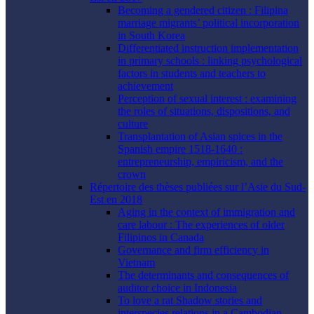
Becoming a gendered citizen : Filipina
marriage migrants’ political incorporation
in South Korea
Differentiated instruction implementation
in primary schools : linking psychological
factors in students and teachers to
achievement
Perception of sexual interest : examining
the roles of situations, dispositions, and
culture
Transplantation of Asian spices in the
Spanish empire 1518-1640 :
entrepreneurship, empiricism, and the
crown
Répertoire des thèses publiées sur l’Asie du Sud-
Est en 2018
Aging in the context of immigration and
care labour : The experiences of older
Filipinos in Canada
Governance and firm efficiency in
Vietnam
The determinants and consequences of
auditor choice in Indonesia
To love a rat Shadow stories and
interspecies relations in a Cambodian