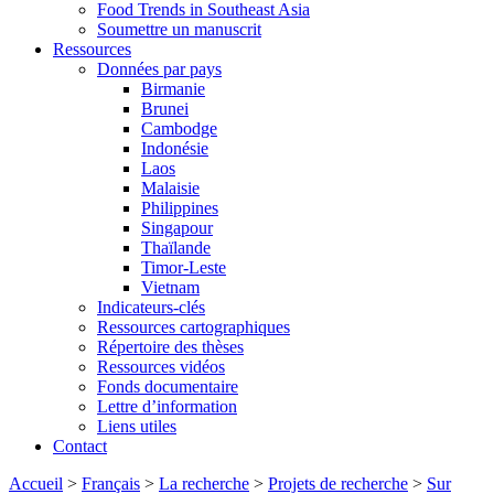
Food Trends in Southeast Asia
Soumettre un manuscrit
Ressources
Données par pays
Birmanie
Brunei
Cambodge
Indonésie
Laos
Malaisie
Philippines
Singapour
Thaïlande
Timor-Leste
Vietnam
Indicateurs-clés
Ressources cartographiques
Répertoire des thèses
Ressources vidéos
Fonds documentaire
Lettre d’information
Liens utiles
Contact
Accueil
>
Français
>
La recherche
>
Projets de recherche
>
Sur