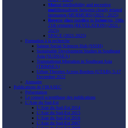
Mu
tual intelligibility and
r
eceptive
mu
ltilingualisme between closely
r
elated
language
s
(MURMURS)
(2021 - 2025)
Reve
rse g
la
ss pain
ti
ng in Ind
on
esia, 19th-
21th centuries (REVELATION) (2021 -
2025)
SPACE (2021-2025)
Formation à la recherche
Saigon Social Sciences Hub (SSSH)
Sustainable Development Studies in Southeast
Asia (SUDSSEA)
Transnational Migration in Southeast Asia
(TRIMSEA)
Urban Theories Across Borders (UTAB), 5-17
December 2022
Annuaire
Publications de l’IRASEC
Présentation
Le conseil scientifique des publications
L’Asie du Sud-Est
L’Asie du Sud-Est 2014
L’Asie du Sud-Est 2015
L’Asie du Sud-Est 2016
L’Asie du Sud-Est 2007