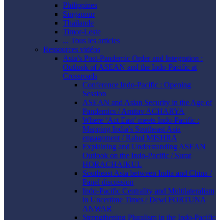
Philippines
Singapour
Thaïlande
Timor-Leste
... Tous les articles
Ressources vidéos
Asia’s Post-Pandemic Order and Integration :
Outlook of ASEAN and the Indo-Pacific at
Crossroads
Conference Indo-Pacific : Opening
Session
ASEAN and Asian Security in the Age of
Pandemics / Amitav ACHARYA
Where ‘Act East’ meets Indo-Pacific :
Mapping India’s Southeast Asia
engagement / Rahul MISHRA
Explaining and Understanding ASEAN
Outlook on the Indo-Pacific / Surat
HORACHAIKUL
Southeast Asia between India and China /
Panel discussion
Indo-Pacific Centrality and Multilateralism
in Uncertime Times / Dewi FORTUNA
ANWAR
Strengthening Pluralism in the Indo-Pacific