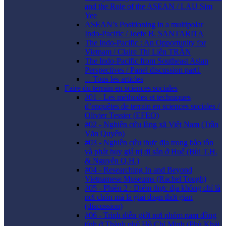
and the Role of the ASEAN / LAU Sim
Yee
ASEAN’s Positioning in a multipolar
Indo-Pacific / Joefe B. SANTARITA
The Indo-Pacific : An Opportunity for
Vietnam / Claire Thị Liên TRẦN
The Indo-Pacific from Southeast Asian
Perspectives / Panel discussion part1
... Tous les articles
Faire du terrain en sciences sociales
#01 - Les méthodes et techniques
d’enquêtes de terrain en sciences sociales /
Olivier Tessier (EFEO)
#02 - Nghiên cứu làng xã Việt Nam (Trần
Văn Quyến)
#03 - Nghiên cứu thực địa trong bảo tồn
và phát huy giá trị di sản ở Huế (Bùi T.H.
& Nguyễn Q.H.)
#04 - Researching In and Beyond
Vietnamese Museums (Rachel Tough)
#05 - Phiên 2 : Điểm thực địa không chỉ là
nơi chốn mà là giai đoạn thời gian
(discussion)
#06 - Trình diễn giới nơi nhóm nam đồng
tính ở Thành phố Hồ Chí Minh (Phù Khải