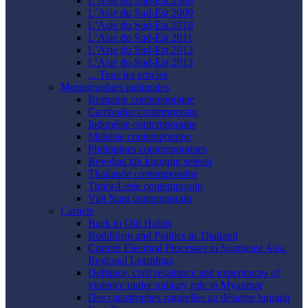
L’Asie du Sud-Est 2008
L’Asie du Sud-Est 2009
L’Asie du Sud-Est 2010
L’Asie du Sud-Est 2011
L’Asie du Sud-Est 2012
L’Asie du Sud-Est 2013
... Tous les articles
Monographies nationales
Birmanie contemporaine
Cambodge contemporain
Indonésie contemporaine
Malaisie contemporaine
Philippines contemporaines
Revolusi tak kunjung selesai
Thaïlande contemporaine
Timor-Leste contemporain
Viêt Nam contemporain
Carnets
Back to Old Habits
Buddhism and Politics in Thailand
Current Electoral Processes in Southeast Asia.
Regional Learnings
Defiance, civil resistance and experiences of
violence under military rule in Myanmar
Des catastrophes naturelles au désastre humain