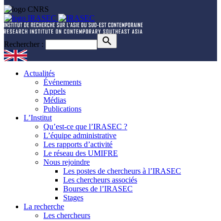
Rechercher :
Actualités
Événements
Appels
Médias
Publications
L’Institut
Qu’est-ce que l’IRASEC ?
L’équipe administrative
Les rapports d’activité
Le réseau des UMIFRE
Nous rejoindre
Les postes de chercheurs à l’IRASEC
Les chercheurs associés
Bourses de l’IRASEC
Stages
La recherche
Les chercheurs