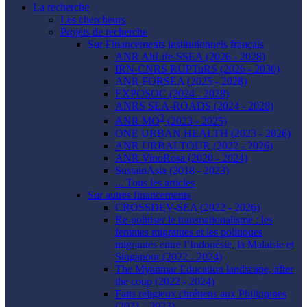
La recherche
Les chercheurs
Projets de recherche
Sur Financements institutionnels français
ANR AltLife-SSEA (2026 - 2028)
IRN-CNRS RUPTuRS (2026 - 2030)
ANR FORSEA (2025 - 2028)
EXPOSOC (2024 - 2028)
ANRS SEA-ROADS (2024 - 2028)
3
ANR MO
(2023 - 2025)
ONE URBAN HEALTH (2023 - 2026)
ANR URBALTOUR (2022 - 2026)
ANR VinoRosa (2020 - 2024)
SustainAsia (2018 - 2023)
... Tous les articles
Sur autres financements
CROSSDEV-SEA (2022 - 2026)
Re-politiser le transnationalisme : les
femmes migrantes et les politiques
migrantes entre l’Indonésie, la Malaisie et
Singapour (2022 - 2024)
The Myanmar Education landscape, after
the coup (2022 - 2024)
Faits religieux chrétiens aux Philippines
(2021 - 2023)