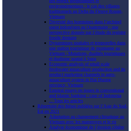
des enjeux géopolitiques et
environnementaux : le cas des villages
traditionnels au Delta du Fleuve Rouge,
Vietnam
Diversité des hominines dans l’archipel
ouest indonésien au Quaternaire : une
perspective donnée par l’étude du registre
fossile dentaire
Dynamiques spatiales et temporelles dans
une station touristique de montagne au
Vietnam : Mutations, dualités touristiques
et dualisme spatial à Sapa
Economic analysis of small scale
freshwater aquaculture production and its
product marketing channels in agro-
aquaculture system in Hai Duong
province, Vietnam
Empiral essays on issues in conventional
and islamic banking : case of Indonesia
... Tous les articles
Répertoire des thèses publiées sur l’Asie du Sud-
Est en 2021
Adaptation au changement climatique au
Vietnam avec les mangroves et le riz
Analyse économique de l’érosion côtière