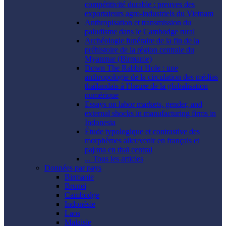
compétitivité durable : preuves des
exportateurs agro-industriels du Vietnam
Anthropisation et transmission du
paludisme dans le Cambodge rural
Archéologie funéraire de la fin de la
préhistoire de la région centrale du
Myanmar (Birmanie)
Down The Rabbit Hole : une
anthropologie de la circulation des médias
thaïlandais à l’heure de la globalisation
numérique
Essays on labor markets, gender, and
external shocks in manufacturing firms in
Indonesia
Étude typologique et contrastive des
morphèmes aller/venir en français et
paj/ma en thaï central
... Tous les articles
Données par pays
Birmanie
Brunei
Cambodge
Indonésie
Laos
Malaisie