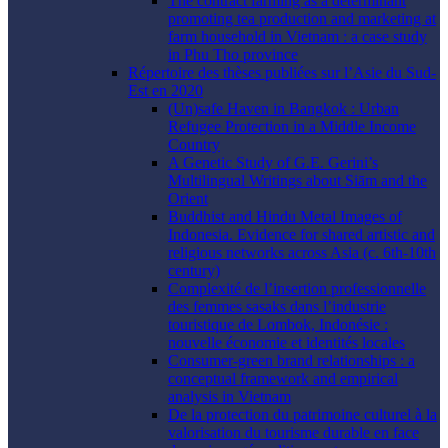
The contract farming as a determinant
promoting tea production and marketing at
farm household in Vietnam : a case study
in Phu Tho province
Répertoire des thèses publiées sur l’Asie du Sud-
Est en 2020
(Un)safe Haven in Bangkok : Urban
Refugee Protection in a Middle Income
Country
A Genetic Study of G.E. Gerini’s
Multilingual Writings about Siām and the
Orient
Buddhist and Hindu Metal Images of
Indonesia. Evidence for shared artistic and
religious networks across Asia (c. 6th-10th
century)
Complexité de l’insertion professionnelle
des femmes sasaks dans l’industrie
touristique de Lombok, Indonésie :
nouvelle économie et identités locales
Consumer-green brand relationships : a
conceptual framework and empirical
analysis in Vietnam
De la protection du patrimoine culturel à la
valorisation du tourisme durable en face