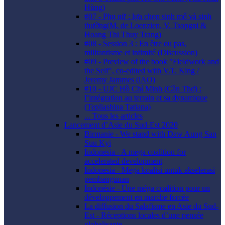
Hùng)
#07 - Phụ nữ : lựa chọn sinh mổ và sinh
thường(M. de Loenzien, V. Tsopgni &
Hoang Thi Thuy Trang)
#08 - Session 3 : En être ou pas,
militantisme et intimité (Discussion)
#09 - Preview of the book "Fieldwork and
the Self", co-edited with V.T. King /
Jeremy Jammes (lAO)
#10 - UJC Hồ Chí Minh (Cần Thơ) :
l’intégration au terrain et sa dynamique
(Tepliashina Tatiana)
... Tous les articles
Lancement d’Asie du Sud-Est 2020
Birmanie - We stand with Daw Aung San
Suu Kyi
Indonesia - A mega coalition for
accelerated development
Indonesia - Mega koalisi untuk akselerasi
pembangunan
Indonésie - Une méga coalition pour un
développement en marche forcée
La diffusion du Salafisme en Asie du Sud-
Est - Réceptions locales d’une pensée
globalisante