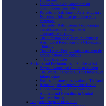
L’Asie du Sud-Est, laboratoire du
constitutionnalisme illibéral
Penyebaran Salafisme di Asia Tenggara :
Penerimaan lokal dari pemikiran yang
menglobal
Thaïlande - Ralentissement économique,
accroissement des inégalités et
autoritarisme électoral
The Diffusion of Salafism in Southeast
Asia : Local Receptions of a Globalizing
Thinking
Timor-Leste - Petit, lointain et au cœur de
préoccupations stratégiques
... Tous les articles
Societies and Environments in Southeast Asia
Beyond Nature and Culture of Modern
Thai Water Engineering : The Ontology of
Infrastructure
Politics of nature conservation in Thailand
Rethinking the Nature/Culture Divide
Understanding an Active Volcano :
Animism and Naturalism in Central
Javanese Society
Bangkok’s Night of Ideas 2021