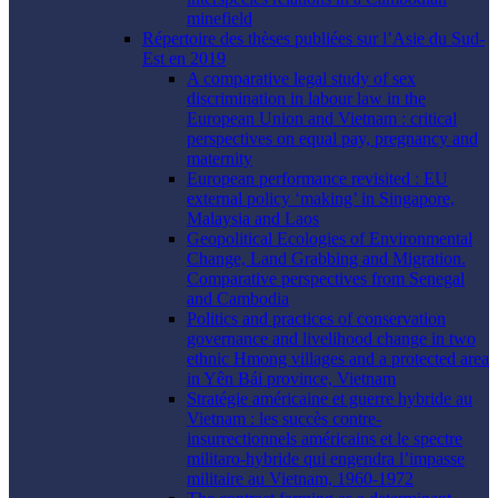
minefield
Répertoire des thèses publiées sur l’Asie du Sud-
Est en 2019
A comparative legal study of sex
discrimination in labour law in the
European Union and Vietnam : critical
perspectives on equal pay, pregnancy and
maternity
European performance revisited : EU
external policy ‘making’ in Singapore,
Malaysia and Laos
Geopolitical Ecologies of Environmental
Change, Land Grabbing and Migration.
Comparative perspectives from Senegal
and Cambodia
Politics and practices of conservation
governance and livelihood change in two
ethnic Hmong villages and a protected area
in Yên Bái province, Vietnam
Stratégie américaine et guerre hybride au
Vietnam : les succès contre-
insurrectionnels américains et le spectre
militaro-hybride qui engendra l’impasse
militaire au Vietnam, 1960-1972