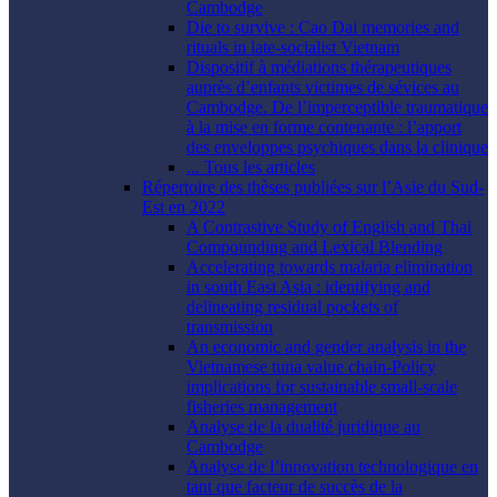
Cambodge
Die to survive : Cao Dai memories and
rituals in late-socialist Vietnam
Dispositif à médiations thérapeutiques
auprès d’enfants victimes de sévices au
Cambodge. De l’imperceptible traumatique
à la mise en forme contenante : l’apport
des enveloppes psychiques dans la clinique
... Tous les articles
Répertoire des thèses publiées sur l’Asie du Sud-
Est en 2022
A Contrastive Study of English and Thai
Compounding and Lexical Blending
Accelerating towards malaria elimination
in south East Asia : identifying and
delineating residual pockets of
transmission
An economic and gender analysis in the
Vietnamese tuna value chain-Policy
implications for sustainable small-scale
fisheries management
Analyse de la dualité juridique au
Cambodge
Analyse de l’innovation technologique en
tant que facteur de succès de la