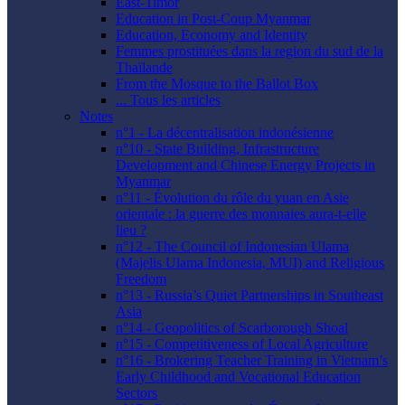
East-Timor
Education in Post-Coup Myanmar
Education, Economy and Identity
Femmes prostituées dans la region du sud de la
Thaïlande
From the Mosque to the Ballot Box
... Tous les articles
Notes
n°1 - La décentralisation indonésienne
n°10 - State Building, Infrastructure
Development and Chinese Energy Projects in
Myanmar
n°11 - Évolution du rôle du yuan en Asie
orientale : la guerre des monnaies aura-t-elle
lieu ?
n°12 - The Council of Indonesian Ulama
(Majelis Ulama Indonesia, MUI) and Religious
Freedom
n°13 - Russia’s Quiet Partnerships in Southeast
Asia
n°14 - Geopolitics of Scarborough Shoal
n°15 - Competitiveness of Local Agriculture
n°16 - Brokering Teacher Training in Vietnam’s
Early Childhood and Vocational Education
Sectors