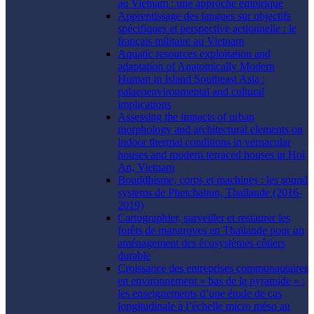
au Vietnam : une approche empirique
Apprentissage des langues sur objectifs
spécifiques et perspective actionnelle : le
français militaire au Vietnam
Aquatic resources exploitation and
adaptation of Anatomically Modern
Human in Island Southeast Asia :
palaeoenvironmental and cultural
implications
Assessing the impacts of urban
morphology and architectural elements on
indoor thermal conditions in vernacular
houses and modern terraced houses in Hoi
An, Vietnam
Bouddhisme, corps et machines : les sound
systems de Phetchabun, Thaïlande (2016-
2019)
Cartographier, surveiller et restaurer les
forêts de mangroves en Thaïlande pour un
aménagement des écosystèmes côtiers
durable
Croissance des entreprises communautaires
en environnement « bas de la pyramide » :
les enseignements d’une étude de cas
longitudinale à l’échelle micro méso au