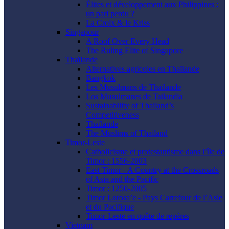
Élites et développement aux Philippines :
un pari perdu ?
La Croix & le Kriss
Singapour
A Roof Over Every Head
The Ruling Elite of Singapore
Thaïlande
Alternatives agricoles en Thaïlande
Bangkok
Les Musulmans de Thaïlande
Los Musulmanes de Tailandia
Sustainability of Thailand’s
Competitiveness
Thaïlande
The Muslims of Thailand
Timor-Leste
Catholicisme et protestantisme dans l’île de
Timor : 1556-2003
East Timor - A Country at the Crossroads
of Asia and the Pacific
Timor : 1250-2005
Timor Lorosa’e - Pays Carrefour de l’Asie
et du Pacifique
Timor-Leste en quête de repères
Vietnam