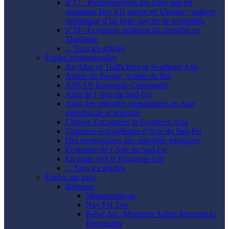
n°17 - Positionnement des États sud-est
asiatiques face à la guerre en Ukraine : analyse
médiatique d’un large spectre de neutralités
n°18 - Économie politique du cannabis en
Thaïlande
... Tous les articles
Études transnationales
An Atlas of Trafficking in Southeast Asia
Armée du Peuple, Armée du Roi
ASEAN Economic Community
Atlas de l’Asie du Sud-Est
Atlas des minorités musulmanes en Asie
méridionale et orientale
Chinese Encounters in Southeast Asia
Chrétiens évangéliques d’Asie du Sud-Est
Des montagnards aux minorités ethniques
Économie de l’Asie du Sud-Est
En route vers le Royaume-Uni
... Tous les articles
Études par pays
Birmanie
Metamorphosis
Nay Pyi Taw
Rebel Art : Myanmar Artists Respond to
Repression