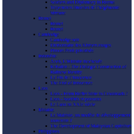
Soldiers and Diplomacy in Burma
Trajectoires littorales de l’hégémonie
birmane
Brunei
Brunei
Brunei
Cambodge
Cambodge soir
Dictionnaire des Khmers rouges
Phnom Penh privatisée
Indonésie
Aceh, L’Histoire inachevée
Kebalian : The Dialogic Construction of
Balinese Identity
La Fin de l’innocence
The End of Innocence
Laos
Laos - From Buffer State to Crossroads ?
Laos - Sociétés et pouvoirs
Le Laos au XXIe siècle
Malaisie
La Malaisie, un modèle de développement
souverain ?
The Development of Malaysian Capitalism
Philippines