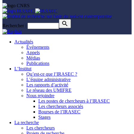
Rechercher :
Actualités
Événements
Appels
Médias
Publications
L’Institut
Qu’est-ce que l’IRASEC ?
L’équipe administrative
Les rapports d’activité
Le réseau des UMIFRE
Nous rejoindre
Les postes de chercheurs à l’IRASEC
Les chercheurs associés
Bourses de l’IRASEC
Stages
La recherche
Les chercheurs
Projets de recherche