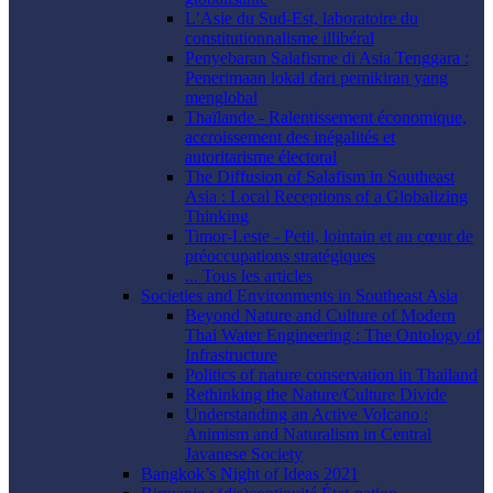
L’Asie du Sud-Est, laboratoire du
constitutionnalisme illibéral
Penyebaran Salafisme di Asia Tenggara :
Penerimaan lokal dari pemikiran yang
menglobal
Thaïlande - Ralentissement économique,
accroissement des inégalités et
autoritarisme électoral
The Diffusion of Salafism in Southeast
Asia : Local Receptions of a Globalizing
Thinking
Timor-Leste - Petit, lointain et au cœur de
préoccupations stratégiques
... Tous les articles
Societies and Environments in Southeast Asia
Beyond Nature and Culture of Modern
Thai Water Engineering : The Ontology of
Infrastructure
Politics of nature conservation in Thailand
Rethinking the Nature/Culture Divide
Understanding an Active Volcano :
Animism and Naturalism in Central
Javanese Society
Bangkok’s Night of Ideas 2021