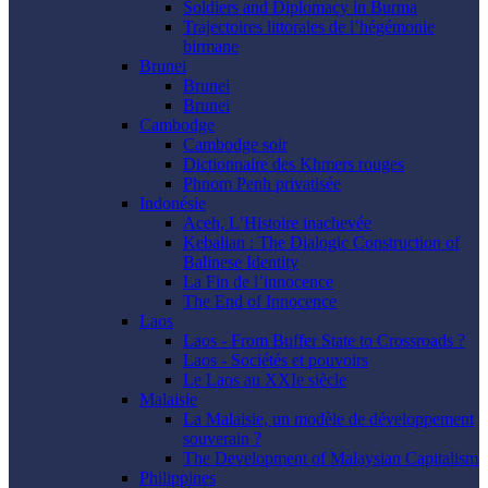
Soldiers and Diplomacy in Burma
Trajectoires littorales de l’hégémonie
birmane
Brunei
Brunei
Brunei
Cambodge
Cambodge soir
Dictionnaire des Khmers rouges
Phnom Penh privatisée
Indonésie
Aceh, L’Histoire inachevée
Kebalian : The Dialogic Construction of
Balinese Identity
La Fin de l’innocence
The End of Innocence
Laos
Laos - From Buffer State to Crossroads ?
Laos - Sociétés et pouvoirs
Le Laos au XXIe siècle
Malaisie
La Malaisie, un modèle de développement
souverain ?
The Development of Malaysian Capitalism
Philippines