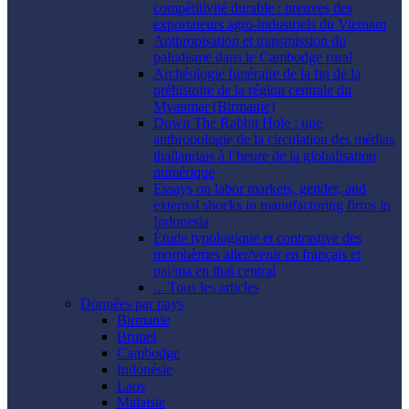
compétitivité durable : preuves des
exportateurs agro-industriels du Vietnam
Anthropisation et transmission du
paludisme dans le Cambodge rural
Archéologie funéraire de la fin de la
préhistoire de la région centrale du
Myanmar (Birmanie)
Down The Rabbit Hole : une
anthropologie de la circulation des médias
thaïlandais à l’heure de la globalisation
numérique
Essays on labor markets, gender, and
external shocks in manufacturing firms in
Indonesia
Étude typologique et contrastive des
morphèmes aller/venir en français et
paj/ma en thaï central
... Tous les articles
Données par pays
Birmanie
Brunei
Cambodge
Indonésie
Laos
Malaisie