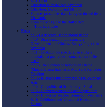
East-Timor
Education in Post-Coup Myanmar
Education, Economy and Identity
Femmes prostituées dans la region du sud de la
Thaïlande
From the Mosque to the Ballot Box
... Tous les articles
Notes
n°1 - La décentralisation indonésienne
n°10 - State Building, Infrastructure
Development and Chinese Energy Projects in
Myanmar
n°11 - Évolution du rôle du yuan en Asie
orientale : la guerre des monnaies aura-t-elle
lieu ?
n°12 - The Council of Indonesian Ulama
(Majelis Ulama Indonesia, MUI) and Religious
Freedom
n°13 - Russia’s Quiet Partnerships in Southeast
Asia
n°14 - Geopolitics of Scarborough Shoal
n°15 - Competitiveness of Local Agriculture
n°16 - Brokering Teacher Training in Vietnam’s
Early Childhood and Vocational Education
Sectors