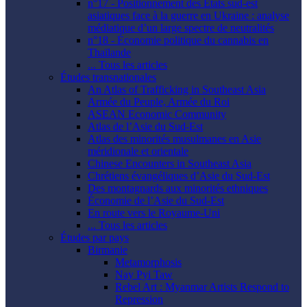
n°17 - Positionnement des États sud-est
asiatiques face à la guerre en Ukraine : analyse
médiatique d’un large spectre de neutralités
n°18 - Économie politique du cannabis en
Thaïlande
... Tous les articles
Études transnationales
An Atlas of Trafficking in Southeast Asia
Armée du Peuple, Armée du Roi
ASEAN Economic Community
Atlas de l’Asie du Sud-Est
Atlas des minorités musulmanes en Asie
méridionale et orientale
Chinese Encounters in Southeast Asia
Chrétiens évangéliques d’Asie du Sud-Est
Des montagnards aux minorités ethniques
Économie de l’Asie du Sud-Est
En route vers le Royaume-Uni
... Tous les articles
Études par pays
Birmanie
Metamorphosis
Nay Pyi Taw
Rebel Art : Myanmar Artists Respond to
Repression