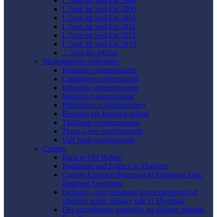
L’Asie du Sud-Est 2008
L’Asie du Sud-Est 2009
L’Asie du Sud-Est 2010
L’Asie du Sud-Est 2011
L’Asie du Sud-Est 2012
L’Asie du Sud-Est 2013
... Tous les articles
Monographies nationales
Birmanie contemporaine
Cambodge contemporain
Indonésie contemporaine
Malaisie contemporaine
Philippines contemporaines
Revolusi tak kunjung selesai
Thaïlande contemporaine
Timor-Leste contemporain
Viêt Nam contemporain
Carnets
Back to Old Habits
Buddhism and Politics in Thailand
Current Electoral Processes in Southeast Asia.
Regional Learnings
Defiance, civil resistance and experiences of
violence under military rule in Myanmar
Des catastrophes naturelles au désastre humain