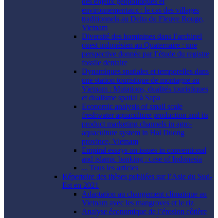
des enjeux géopolitiques et
environnementaux : le cas des villages
traditionnels au Delta du Fleuve Rouge,
Vietnam
Diversité des hominines dans l’archipel
ouest indonésien au Quaternaire : une
perspective donnée par l’étude du registre
fossile dentaire
Dynamiques spatiales et temporelles dans
une station touristique de montagne au
Vietnam : Mutations, dualités touristiques
et dualisme spatial à Sapa
Economic analysis of small scale
freshwater aquaculture production and its
product marketing channels in agro-
aquaculture system in Hai Duong
province, Vietnam
Empiral essays on issues in conventional
and islamic banking : case of Indonesia
... Tous les articles
Répertoire des thèses publiées sur l’Asie du Sud-
Est en 2021
Adaptation au changement climatique au
Vietnam avec les mangroves et le riz
Analyse économique de l’érosion côtière