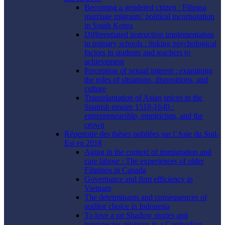
Becoming a gendered citizen : Filipina
marriage migrants’ political incorporation
in South Korea
Differentiated instruction implementation
in primary schools : linking psychological
factors in students and teachers to
achievement
Perception of sexual interest : examining
the roles of situations, dispositions, and
culture
Transplantation of Asian spices in the
Spanish empire 1518-1640 :
entrepreneurship, empiricism, and the
crown
Répertoire des thèses publiées sur l’Asie du Sud-
Est en 2018
Aging in the context of immigration and
care labour : The experiences of older
Filipinos in Canada
Governance and firm efficiency in
Vietnam
The determinants and consequences of
auditor choice in Indonesia
To love a rat Shadow stories and
interspecies relations in a Cambodian