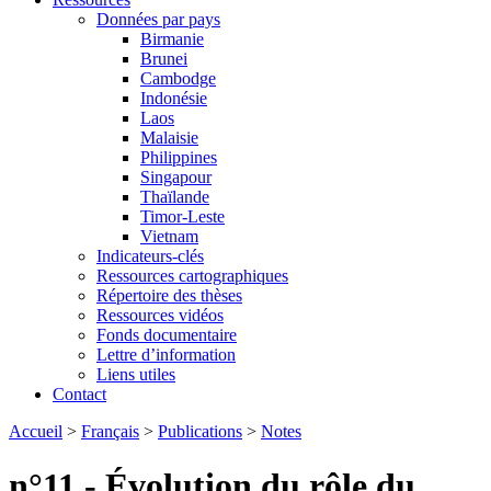
Données par pays
Birmanie
Brunei
Cambodge
Indonésie
Laos
Malaisie
Philippines
Singapour
Thaïlande
Timor-Leste
Vietnam
Indicateurs-clés
Ressources cartographiques
Répertoire des thèses
Ressources vidéos
Fonds documentaire
Lettre d’information
Liens utiles
Contact
Accueil
>
Français
>
Publications
>
Notes
n°11 - Évolution du rôle du