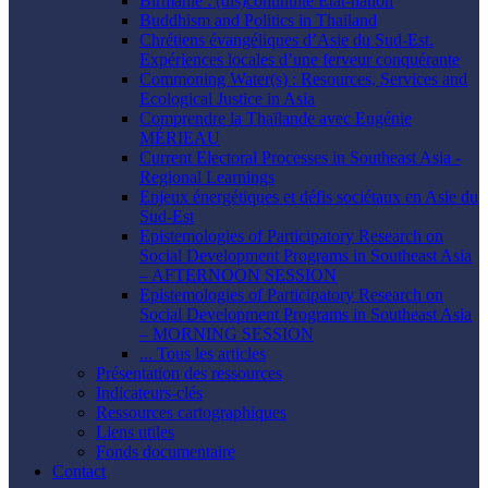
Birmanie : (dis)continuité État-nation
Buddhism and Politics in Thailand
Chrétiens évangéliques d’Asie du Sud-Est.
Expériences locales d’une ferveur conquérante
Commoning Water(s) : Resources, Services and
Ecological Justice in Asia
Comprendre la Thaïlande avec Eugénie
MÉRIEAU
Current Electoral Processes in Southeast Asia -
Regional Learnings
Enjeux énergétiques et défis sociétaux en Asie du
Sud-Est
Epistemologies of Participatory Research on
Social Development Programs in Southeast Asia
– AFTERNOON SESSION
Epistemologies of Participatory Research on
Social Development Programs in Southeast Asia
– MORNING SESSION
... Tous les articles
Présentation des ressources
Indicateurs-clés
Ressources cartographiques
Liens utiles
Fonds documentaire
Contact