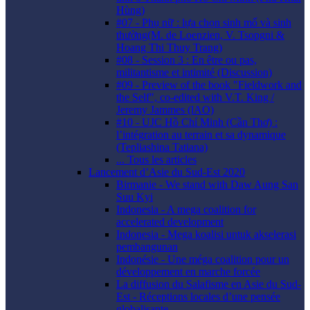
Hùng)
#07 - Phụ nữ : lựa chọn sinh mổ và sinh
thường(M. de Loenzien, V. Tsopgni &
Hoang Thi Thuy Trang)
#08 - Session 3 : En être ou pas,
militantisme et intimité (Discussion)
#09 - Preview of the book "Fieldwork and
the Self", co-edited with V.T. King /
Jeremy Jammes (lAO)
#10 - UJC Hồ Chí Minh (Cần Thơ) :
l’intégration au terrain et sa dynamique
(Tepliashina Tatiana)
... Tous les articles
Lancement d’Asie du Sud-Est 2020
Birmanie - We stand with Daw Aung San
Suu Kyi
Indonesia - A mega coalition for
accelerated development
Indonesia - Mega koalisi untuk akselerasi
pembangunan
Indonésie - Une méga coalition pour un
développement en marche forcée
La diffusion du Salafisme en Asie du Sud-
Est - Réceptions locales d’une pensée
globalisante