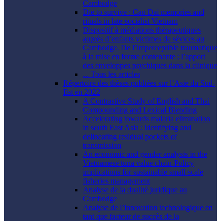
Cambodge
Die to survive : Cao Dai memories and
rituals in late-socialist Vietnam
Dispositif à médiations thérapeutiques
auprès d’enfants victimes de sévices au
Cambodge. De l’imperceptible traumatique
à la mise en forme contenante : l’apport
des enveloppes psychiques dans la clinique
... Tous les articles
Répertoire des thèses publiées sur l’Asie du Sud-
Est en 2022
A Contrastive Study of English and Thai
Compounding and Lexical Blending
Accelerating towards malaria elimination
in south East Asia : identifying and
delineating residual pockets of
transmission
An economic and gender analysis in the
Vietnamese tuna value chain-Policy
implications for sustainable small-scale
fisheries management
Analyse de la dualité juridique au
Cambodge
Analyse de l’innovation technologique en
tant que facteur de succès de la