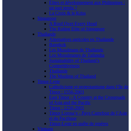
Élites et développement aux Philippines :
un pari perdu ?
La Croix & le Kriss
Singapour
A Roof Over Every Head
The Ruling Elite of Singapore
Thaïlande
Alternatives agricoles en Thaïlande
Bangkok
Les Musulmans de Thaïlande
Los Musulmanes de Tailandia
Sustainability of Thailand’s
Competitiveness
Thaïlande
The Muslims of Thailand
Timor-Leste
Catholicisme et protestantisme dans l’île de
Timor : 1556-2003
East Timor - A Country at the Crossroads
of Asia and the Pacific
Timor : 1250-2005
Timor Lorosa’e - Pays Carrefour de l’Asie
et du Pacifique
Timor-Leste en quête de repères
Vietnam