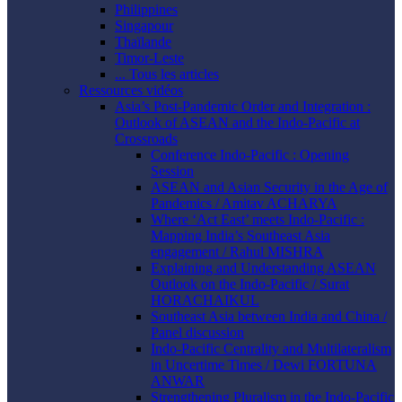
Philippines
Singapour
Thaïlande
Timor-Leste
... Tous les articles
Ressources vidéos
Asia’s Post-Pandemic Order and Integration :
Outlook of ASEAN and the Indo-Pacific at
Crossroads
Conference Indo-Pacific : Opening
Session
ASEAN and Asian Security in the Age of
Pandemics / Amitav ACHARYA
Where ‘Act East’ meets Indo-Pacific :
Mapping India’s Southeast Asia
engagement / Rahul MISHRA
Explaining and Understanding ASEAN
Outlook on the Indo-Pacific / Surat
HORACHAIKUL
Southeast Asia between India and China /
Panel discussion
Indo-Pacific Centrality and Multilateralism
in Uncertime Times / Dewi FORTUNA
ANWAR
Strengthening Pluralism in the Indo-Pacific