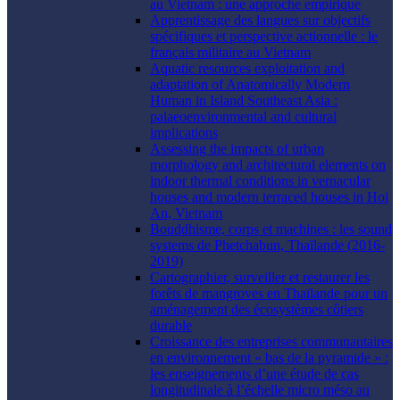
au Vietnam : une approche empirique
Apprentissage des langues sur objectifs
spécifiques et perspective actionnelle : le
français militaire au Vietnam
Aquatic resources exploitation and
adaptation of Anatomically Modern
Human in Island Southeast Asia :
palaeoenvironmental and cultural
implications
Assessing the impacts of urban
morphology and architectural elements on
indoor thermal conditions in vernacular
houses and modern terraced houses in Hoi
An, Vietnam
Bouddhisme, corps et machines : les sound
systems de Phetchabun, Thaïlande (2016-
2019)
Cartographier, surveiller et restaurer les
forêts de mangroves en Thaïlande pour un
aménagement des écosystèmes côtiers
durable
Croissance des entreprises communautaires
en environnement « bas de la pyramide » :
les enseignements d’une étude de cas
longitudinale à l’échelle micro méso au