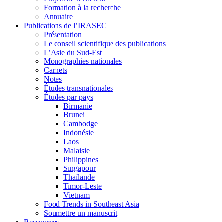
Formation à la recherche
Annuaire
Publications de l’IRASEC
Présentation
Le conseil scientifique des publications
L’Asie du Sud-Est
Monographies nationales
Carnets
Notes
Études transnationales
Études par pays
Birmanie
Brunei
Cambodge
Indonésie
Laos
Malaisie
Philippines
Singapour
Thaïlande
Timor-Leste
Vietnam
Food Trends in Southeast Asia
Soumettre un manuscrit
Ressources