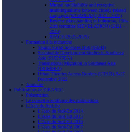
Mu
tual intelligibility and
r
eceptive
mu
ltilingualisme between closely
r
elated
language
s
(MURMURS)
(2021 - 2025)
Reve
rse g
la
ss pain
ti
ng in Ind
on
esia, 19th-
21th centuries (REVELATION) (2021 -
2025)
SPACE (2021-2025)
Formation à la recherche
Saigon Social Sciences Hub (SSSH)
Sustainable Development Studies in Southeast
Asia (SUDSSEA)
Transnational Migration in Southeast Asia
(TRIMSEA)
Urban Theories Across Borders (UTAB), 5-17
December 2022
Annuaire
Publications de l’IRASEC
Présentation
Le conseil scientifique des publications
L’Asie du Sud-Est
L’Asie du Sud-Est 2014
L’Asie du Sud-Est 2015
L’Asie du Sud-Est 2016
L’Asie du Sud-Est 2007