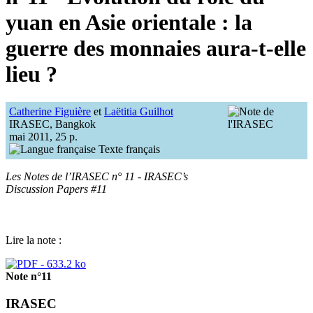
yuan en Asie orientale : la
guerre des monnaies aura-t-elle
lieu ?
Catherine Figuière
et
Laëtitia Guilhot
IRASEC, Bangkok
mai 2011, 25 p.
Texte français
Les Notes de l’IRASEC n° 11 - IRASEC’s
Discussion Papers #11
Lire la note :
Note n°11
IRASEC