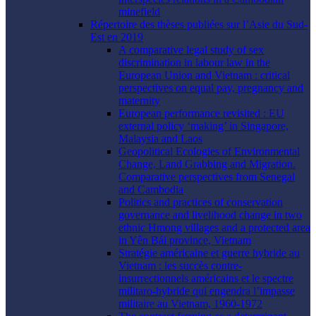
minefield
Répertoire des thèses publiées sur l’Asie du Sud-
Est en 2019
A comparative legal study of sex
discrimination in labour law in the
European Union and Vietnam : critical
perspectives on equal pay, pregnancy and
maternity
European performance revisited : EU
external policy ‘making’ in Singapore,
Malaysia and Laos
Geopolitical Ecologies of Environmental
Change, Land Grabbing and Migration.
Comparative perspectives from Senegal
and Cambodia
Politics and practices of conservation
governance and livelihood change in two
ethnic Hmong villages and a protected area
in Yên Bái province, Vietnam
Stratégie américaine et guerre hybride au
Vietnam : les succès contre-
insurrectionnels américains et le spectre
militaro-hybride qui engendra l’impasse
militaire au Vietnam, 1960-1972