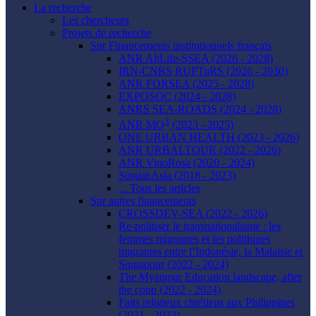
La recherche
Les chercheurs
Projets de recherche
Sur Financements institutionnels français
ANR AltLife-SSEA (2026 - 2028)
IRN-CNRS RUPTuRS (2026 - 2030)
ANR FORSEA (2025 - 2028)
EXPOSOC (2024 - 2028)
ANRS SEA-ROADS (2024 - 2028)
3
ANR MO
(2023 - 2025)
ONE URBAN HEALTH (2023 - 2026)
ANR URBALTOUR (2022 - 2026)
ANR VinoRosa (2020 - 2024)
SustainAsia (2018 - 2023)
... Tous les articles
Sur autres financements
CROSSDEV-SEA (2022 - 2026)
Re-politiser le transnationalisme : les
femmes migrantes et les politiques
migrantes entre l’Indonésie, la Malaisie et
Singapour (2022 - 2024)
The Myanmar Education landscape, after
the coup (2022 - 2024)
Faits religieux chrétiens aux Philippines
(2021 - 2023)