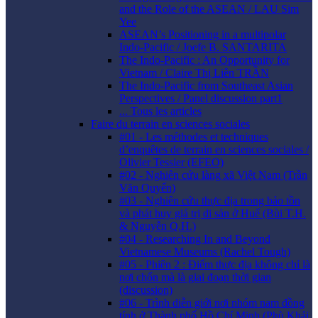
and the Role of the ASEAN / LAU Sim
Yee
ASEAN’s Positioning in a multipolar
Indo-Pacific / Joefe B. SANTARITA
The Indo-Pacific : An Opportunity for
Vietnam / Claire Thị Liên TRẦN
The Indo-Pacific from Southeast Asian
Perspectives / Panel discussion part1
... Tous les articles
Faire du terrain en sciences sociales
#01 - Les méthodes et techniques
d’enquêtes de terrain en sciences sociales /
Olivier Tessier (EFEO)
#02 - Nghiên cứu làng xã Việt Nam (Trần
Văn Quyến)
#03 - Nghiên cứu thực địa trong bảo tồn
và phát huy giá trị di sản ở Huế (Bùi T.H.
& Nguyễn Q.H.)
#04 - Researching In and Beyond
Vietnamese Museums (Rachel Tough)
#05 - Phiên 2 : Điểm thực địa không chỉ là
nơi chốn mà là giai đoạn thời gian
(discussion)
#06 - Trình diễn giới nơi nhóm nam đồng
tính ở Thành phố Hồ Chí Minh (Phù Khải