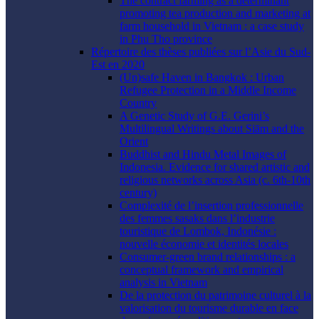
The contract farming as a determinant
promoting tea production and marketing at
farm household in Vietnam : a case study
in Phu Tho province
Répertoire des thèses publiées sur l’Asie du Sud-
Est en 2020
(Un)safe Haven in Bangkok : Urban
Refugee Protection in a Middle Income
Country
A Genetic Study of G.E. Gerini’s
Multilingual Writings about Siām and the
Orient
Buddhist and Hindu Metal Images of
Indonesia. Evidence for shared artistic and
religious networks across Asia (c. 6th-10th
century)
Complexité de l’insertion professionnelle
des femmes sasaks dans l’industrie
touristique de Lombok, Indonésie :
nouvelle économie et identités locales
Consumer-green brand relationships : a
conceptual framework and empirical
analysis in Vietnam
De la protection du patrimoine culturel à la
valorisation du tourisme durable en face