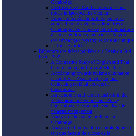
Cambodge
Die to survive : Cao Dai memories and
rituals in late-socialist Vietnam
Dispositif à médiations thérapeutiques
auprès d’enfants victimes de sévices au
Cambodge. De l’imperceptible traumatique
à la mise en forme contenante : l’apport
des enveloppes psychiques dans la clinique
... Tous les articles
Répertoire des thèses publiées sur l’Asie du Sud-
Est en 2022
A Contrastive Study of English and Thai
Compounding and Lexical Blending
Accelerating towards malaria elimination
in south East Asia : identifying and
delineating residual pockets of
transmission
An economic and gender analysis in the
Vietnamese tuna value chain-Policy
implications for sustainable small-scale
fisheries management
Analyse de la dualité juridique au
Cambodge
Analyse de l’innovation technologique en
tant que facteur de succès de la