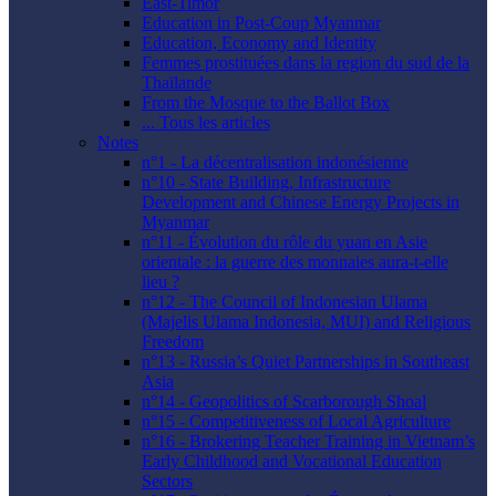
East-Timor
Education in Post-Coup Myanmar
Education, Economy and Identity
Femmes prostituées dans la region du sud de la
Thaïlande
From the Mosque to the Ballot Box
... Tous les articles
Notes
n°1 - La décentralisation indonésienne
n°10 - State Building, Infrastructure
Development and Chinese Energy Projects in
Myanmar
n°11 - Évolution du rôle du yuan en Asie
orientale : la guerre des monnaies aura-t-elle
lieu ?
n°12 - The Council of Indonesian Ulama
(Majelis Ulama Indonesia, MUI) and Religious
Freedom
n°13 - Russia’s Quiet Partnerships in Southeast
Asia
n°14 - Geopolitics of Scarborough Shoal
n°15 - Competitiveness of Local Agriculture
n°16 - Brokering Teacher Training in Vietnam’s
Early Childhood and Vocational Education
Sectors