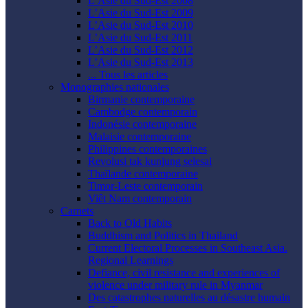
L’Asie du Sud-Est 2008
L’Asie du Sud-Est 2009
L’Asie du Sud-Est 2010
L’Asie du Sud-Est 2011
L’Asie du Sud-Est 2012
L’Asie du Sud-Est 2013
... Tous les articles
Monographies nationales
Birmanie contemporaine
Cambodge contemporain
Indonésie contemporaine
Malaisie contemporaine
Philippines contemporaines
Revolusi tak kunjung selesai
Thaïlande contemporaine
Timor-Leste contemporain
Viêt Nam contemporain
Carnets
Back to Old Habits
Buddhism and Politics in Thailand
Current Electoral Processes in Southeast Asia.
Regional Learnings
Defiance, civil resistance and experiences of
violence under military rule in Myanmar
Des catastrophes naturelles au désastre humain