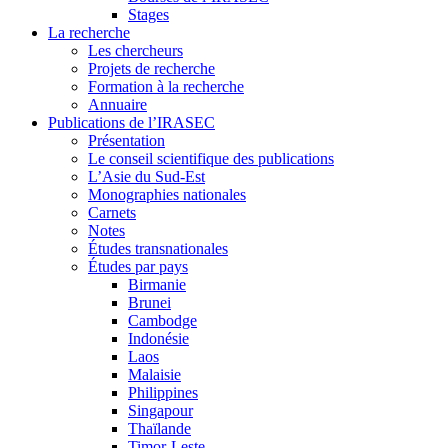
Stages
La recherche
Les chercheurs
Projets de recherche
Formation à la recherche
Annuaire
Publications de l’IRASEC
Présentation
Le conseil scientifique des publications
L’Asie du Sud-Est
Monographies nationales
Carnets
Notes
Études transnationales
Études par pays
Birmanie
Brunei
Cambodge
Indonésie
Laos
Malaisie
Philippines
Singapour
Thaïlande
Timor-Leste