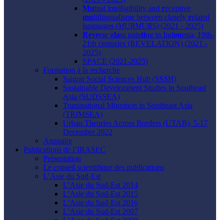
Mu
tual intelligibility and
r
eceptive
mu
ltilingualisme between closely
r
elated
language
s
(MURMURS)
(2021 - 2025)
Reve
rse g
la
ss pain
ti
ng in Ind
on
esia, 19th-
21th centuries (REVELATION) (2021 -
2025)
SPACE (2021-2025)
Formation à la recherche
Saigon Social Sciences Hub (SSSH)
Sustainable Development Studies in Southeast
Asia (SUDSSEA)
Transnational Migration in Southeast Asia
(TRIMSEA)
Urban Theories Across Borders (UTAB), 5-17
December 2022
Annuaire
Publications de l’IRASEC
Présentation
Le conseil scientifique des publications
L’Asie du Sud-Est
L’Asie du Sud-Est 2014
L’Asie du Sud-Est 2015
L’Asie du Sud-Est 2016
L’Asie du Sud-Est 2007