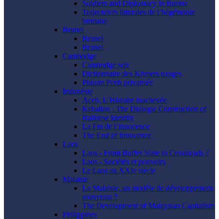
Soldiers and Diplomacy in Burma
Trajectoires littorales de l’hégémonie
birmane
Brunei
Brunei
Brunei
Cambodge
Cambodge soir
Dictionnaire des Khmers rouges
Phnom Penh privatisée
Indonésie
Aceh, L’Histoire inachevée
Kebalian : The Dialogic Construction of
Balinese Identity
La Fin de l’innocence
The End of Innocence
Laos
Laos - From Buffer State to Crossroads ?
Laos - Sociétés et pouvoirs
Le Laos au XXIe siècle
Malaisie
La Malaisie, un modèle de développement
souverain ?
The Development of Malaysian Capitalism
Philippines