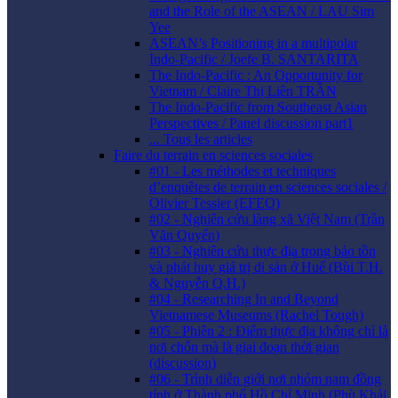
and the Role of the ASEAN / LAU Sim
Yee
ASEAN’s Positioning in a multipolar
Indo-Pacific / Joefe B. SANTARITA
The Indo-Pacific : An Opportunity for
Vietnam / Claire Thị Liên TRẦN
The Indo-Pacific from Southeast Asian
Perspectives / Panel discussion part1
... Tous les articles
Faire du terrain en sciences sociales
#01 - Les méthodes et techniques
d’enquêtes de terrain en sciences sociales /
Olivier Tessier (EFEO)
#02 - Nghiên cứu làng xã Việt Nam (Trần
Văn Quyến)
#03 - Nghiên cứu thực địa trong bảo tồn
và phát huy giá trị di sản ở Huế (Bùi T.H.
& Nguyễn Q.H.)
#04 - Researching In and Beyond
Vietnamese Museums (Rachel Tough)
#05 - Phiên 2 : Điểm thực địa không chỉ là
nơi chốn mà là giai đoạn thời gian
(discussion)
#06 - Trình diễn giới nơi nhóm nam đồng
tính ở Thành phố Hồ Chí Minh (Phù Khải