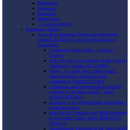
Philippines
Singapour
Thaïlande
Timor-Leste
... Tous les articles
Ressources vidéos
Asia’s Post-Pandemic Order and Integration :
Outlook of ASEAN and the Indo-Pacific at
Crossroads
Conference Indo-Pacific : Opening
Session
ASEAN and Asian Security in the Age of
Pandemics / Amitav ACHARYA
Where ‘Act East’ meets Indo-Pacific :
Mapping India’s Southeast Asia
engagement / Rahul MISHRA
Explaining and Understanding ASEAN
Outlook on the Indo-Pacific / Surat
HORACHAIKUL
Southeast Asia between India and China /
Panel discussion
Indo-Pacific Centrality and Multilateralism
in Uncertime Times / Dewi FORTUNA
ANWAR
Strengthening Pluralism in the Indo-Pacific