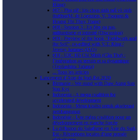
Hùng)
#07 - Phụ nữ : lựa chọn sinh mổ và sinh
thường(M. de Loenzien, V. Tsopgni &
Hoang Thi Thuy Trang)
#08 - Session 3 : En être ou pas,
militantisme et intimité (Discussion)
#09 - Preview of the book "Fieldwork and
the Self", co-edited with V.T. King /
Jeremy Jammes (lAO)
#10 - UJC Hồ Chí Minh (Cần Thơ) :
l’intégration au terrain et sa dynamique
(Tepliashina Tatiana)
... Tous les articles
Lancement d’Asie du Sud-Est 2020
Birmanie - We stand with Daw Aung San
Suu Kyi
Indonesia - A mega coalition for
accelerated development
Indonesia - Mega koalisi untuk akselerasi
pembangunan
Indonésie - Une méga coalition pour un
développement en marche forcée
La diffusion du Salafisme en Asie du Sud-
Est - Réceptions locales d’une pensée
globalisante