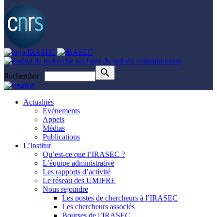
Rechercher :
Actualités
Événements
Appels
Médias
Publications
L’Institut
Qu’est-ce que l’IRASEC ?
L’équipe administrative
Les rapports d’activité
Le réseau des UMIFRE
Nous rejoindre
Les postes de chercheurs à l’IRASEC
Les chercheurs associés
Bourses de l’IRASEC