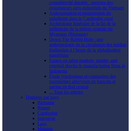
compétitivité durable : preuves des
exportateurs agro-industriels du Vietnam
Anthropisation et transmission du
paludisme dans le Cambodge rural
Archéologie funéraire de la fin de la
préhistoire de la région centrale du
Myanmar (Birmanie)
Down The Rabbit Hole : une
anthropologie de la circulation des médias
thaïlandais à l’heure de la globalisation
numérique
Essays on labor markets, gender, and
external shocks in manufacturing firms in
Indonesia
Étude typologique et contrastive des
morphèmes aller/venir en français et
paj/ma en thaï central
... Tous les articles
Données par pays
Birmanie
Brunei
Cambodge
Indonésie
Laos
Malaisie