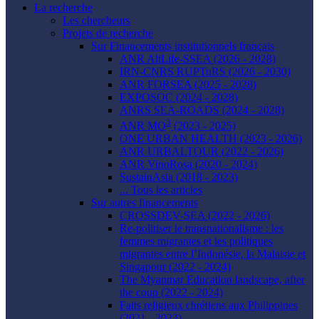
La recherche
Les chercheurs
Projets de recherche
Sur Financements institutionnels français
ANR AltLife-SSEA (2026 - 2028)
IRN-CNRS RUPTuRS (2026 - 2030)
ANR FORSEA (2025 - 2028)
EXPOSOC (2024 - 2028)
ANRS SEA-ROADS (2024 - 2028)
3
ANR MO
(2023 - 2025)
ONE URBAN HEALTH (2023 - 2026)
ANR URBALTOUR (2022 - 2026)
ANR VinoRosa (2020 - 2024)
SustainAsia (2018 - 2023)
... Tous les articles
Sur autres financements
CROSSDEV-SEA (2022 - 2026)
Re-politiser le transnationalisme : les
femmes migrantes et les politiques
migrantes entre l’Indonésie, la Malaisie et
Singapour (2022 - 2024)
The Myanmar Education landscape, after
the coup (2022 - 2024)
Faits religieux chrétiens aux Philippines
(2021 - 2023)