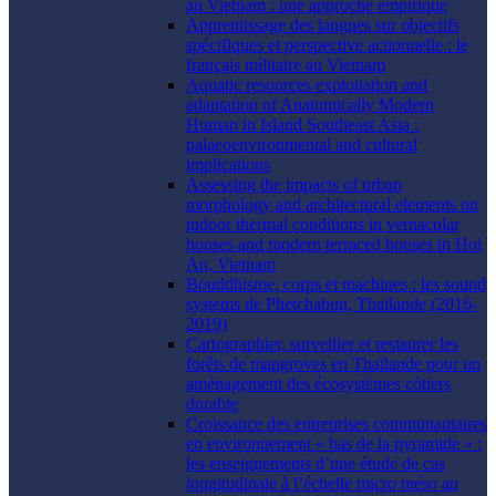
au Vietnam : une approche empirique
Apprentissage des langues sur objectifs
spécifiques et perspective actionnelle : le
français militaire au Vietnam
Aquatic resources exploitation and
adaptation of Anatomically Modern
Human in Island Southeast Asia :
palaeoenvironmental and cultural
implications
Assessing the impacts of urban
morphology and architectural elements on
indoor thermal conditions in vernacular
houses and modern terraced houses in Hoi
An, Vietnam
Bouddhisme, corps et machines : les sound
systems de Phetchabun, Thaïlande (2016-
2019)
Cartographier, surveiller et restaurer les
forêts de mangroves en Thaïlande pour un
aménagement des écosystèmes côtiers
durable
Croissance des entreprises communautaires
en environnement « bas de la pyramide » :
les enseignements d’une étude de cas
longitudinale à l’échelle micro méso au