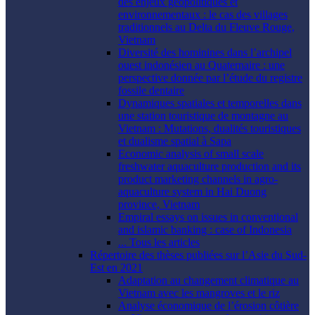
des enjeux géopolitiques et
environnementaux : le cas des villages
traditionnels au Delta du Fleuve Rouge,
Vietnam
Diversité des hominines dans l’archipel
ouest indonésien au Quaternaire : une
perspective donnée par l’étude du registre
fossile dentaire
Dynamiques spatiales et temporelles dans
une station touristique de montagne au
Vietnam : Mutations, dualités touristiques
et dualisme spatial à Sapa
Economic analysis of small scale
freshwater aquaculture production and its
product marketing channels in agro-
aquaculture system in Hai Duong
province, Vietnam
Empiral essays on issues in conventional
and islamic banking : case of Indonesia
... Tous les articles
Répertoire des thèses publiées sur l’Asie du Sud-
Est en 2021
Adaptation au changement climatique au
Vietnam avec les mangroves et le riz
Analyse économique de l’érosion côtière