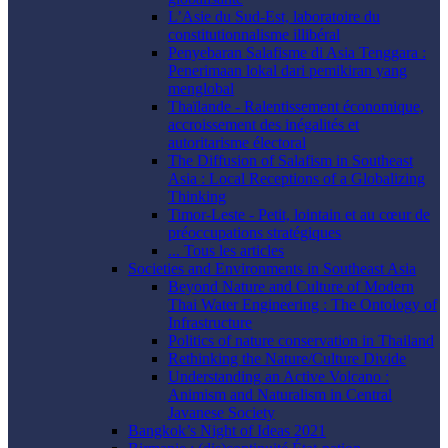
L’Asie du Sud-Est, laboratoire du
constitutionnalisme illibéral
Penyebaran Salafisme di Asia Tenggara :
Penerimaan lokal dari pemikiran yang
menglobal
Thaïlande - Ralentissement économique,
accroissement des inégalités et
autoritarisme électoral
The Diffusion of Salafism in Southeast
Asia : Local Receptions of a Globalizing
Thinking
Timor-Leste - Petit, lointain et au cœur de
préoccupations stratégiques
... Tous les articles
Societies and Environments in Southeast Asia
Beyond Nature and Culture of Modern
Thai Water Engineering : The Ontology of
Infrastructure
Politics of nature conservation in Thailand
Rethinking the Nature/Culture Divide
Understanding an Active Volcano :
Animism and Naturalism in Central
Javanese Society
Bangkok’s Night of Ideas 2021