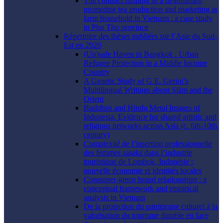
The contract farming as a determinant
promoting tea production and marketing at
farm household in Vietnam : a case study
in Phu Tho province
Répertoire des thèses publiées sur l’Asie du Sud-
Est en 2020
(Un)safe Haven in Bangkok : Urban
Refugee Protection in a Middle Income
Country
A Genetic Study of G.E. Gerini’s
Multilingual Writings about Siām and the
Orient
Buddhist and Hindu Metal Images of
Indonesia. Evidence for shared artistic and
religious networks across Asia (c. 6th-10th
century)
Complexité de l’insertion professionnelle
des femmes sasaks dans l’industrie
touristique de Lombok, Indonésie :
nouvelle économie et identités locales
Consumer-green brand relationships : a
conceptual framework and empirical
analysis in Vietnam
De la protection du patrimoine culturel à la
valorisation du tourisme durable en face