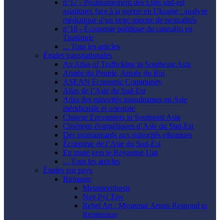
n°17 - Positionnement des États sud-est
asiatiques face à la guerre en Ukraine : analyse
médiatique d’un large spectre de neutralités
n°18 - Économie politique du cannabis en
Thaïlande
... Tous les articles
Études transnationales
An Atlas of Trafficking in Southeast Asia
Armée du Peuple, Armée du Roi
ASEAN Economic Community
Atlas de l’Asie du Sud-Est
Atlas des minorités musulmanes en Asie
méridionale et orientale
Chinese Encounters in Southeast Asia
Chrétiens évangéliques d’Asie du Sud-Est
Des montagnards aux minorités ethniques
Économie de l’Asie du Sud-Est
En route vers le Royaume-Uni
... Tous les articles
Études par pays
Birmanie
Metamorphosis
Nay Pyi Taw
Rebel Art : Myanmar Artists Respond to
Repression