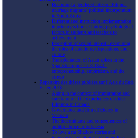
Becoming a gendered citizen : Filipina
marriage migrants’ political incorporation
in South Korea
Differentiated instruction implementation
in primary schools : linking psychological
factors in students and teachers to
achievement
Perception of sexual interest : examining
the roles of situations, dispositions, and
culture
Transplantation of Asian spices in the
Spanish empire 1518-1640 :
entrepreneurship, empiricism, and the
crown
Répertoire des thèses publiées sur l’Asie du Sud-
Est en 2018
Aging in the context of immigration and
care labour : The experiences of older
Filipinos in Canada
Governance and firm efficiency in
Vietnam
The determinants and consequences of
auditor choice in Indonesia
To love a rat Shadow stories and
interspecies relations in a Cambodian