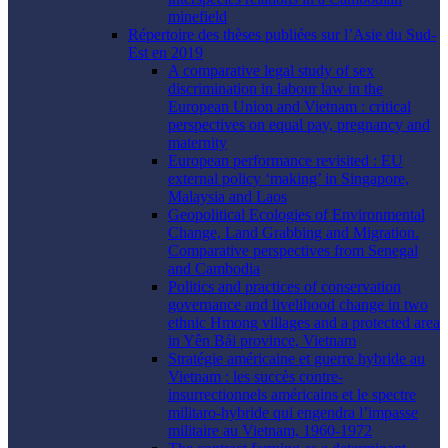
minefield
Répertoire des thèses publiées sur l’Asie du Sud-
Est en 2019
A comparative legal study of sex
discrimination in labour law in the
European Union and Vietnam : critical
perspectives on equal pay, pregnancy and
maternity
European performance revisited : EU
external policy ‘making’ in Singapore,
Malaysia and Laos
Geopolitical Ecologies of Environmental
Change, Land Grabbing and Migration.
Comparative perspectives from Senegal
and Cambodia
Politics and practices of conservation
governance and livelihood change in two
ethnic Hmong villages and a protected area
in Yên Bái province, Vietnam
Stratégie américaine et guerre hybride au
Vietnam : les succès contre-
insurrectionnels américains et le spectre
militaro-hybride qui engendra l’impasse
militaire au Vietnam, 1960-1972