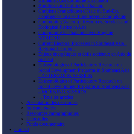
Birmanie : (dis)continuité État-nation
Buddhism and Politics in Thailand
Chrétiens évangéliques d’Asie du Sud-Est.
Expériences locales d’une ferveur conquérante
Commoning Water(s) : Resources, Services and
Ecological Justice in Asia
Comprendre la Thaïlande avec Eugénie
MÉRIEAU
Current Electoral Processes in Southeast Asia -
Regional Learnings
Enjeux énergétiques et défis sociétaux en Asie du
Sud-Est
Epistemologies of Participatory Research on
Social Development Programs in Southeast Asia
– AFTERNOON SESSION
Epistemologies of Participatory Research on
Social Development Programs in Southeast Asia
– MORNING SESSION
... Tous les articles
Présentation des ressources
Indicateurs-clés
Ressources cartographiques
Liens utiles
Fonds documentaire
Contact