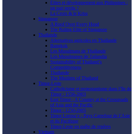
Élites et développement aux Philippines :
un pari perdu ?
La Croix & le Kriss
Singapour
A Roof Over Every Head
The Ruling Elite of Singapore
Thaïlande
Alternatives agricoles en Thaïlande
Bangkok
Les Musulmans de Thaïlande
Los Musulmanes de Tailandia
Sustainability of Thailand’s
Competitiveness
Thaïlande
The Muslims of Thailand
Timor-Leste
Catholicisme et protestantisme dans l’île de
Timor : 1556-2003
East Timor - A Country at the Crossroads
of Asia and the Pacific
Timor : 1250-2005
Timor Lorosa’e - Pays Carrefour de l’Asie
et du Pacifique
Timor-Leste en quête de repères
Vietnam