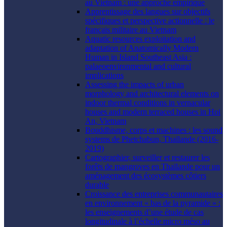
au Vietnam : une approche empirique
Apprentissage des langues sur objectifs
spécifiques et perspective actionnelle : le
français militaire au Vietnam
Aquatic resources exploitation and
adaptation of Anatomically Modern
Human in Island Southeast Asia :
palaeoenvironmental and cultural
implications
Assessing the impacts of urban
morphology and architectural elements on
indoor thermal conditions in vernacular
houses and modern terraced houses in Hoi
An, Vietnam
Bouddhisme, corps et machines : les sound
systems de Phetchabun, Thaïlande (2016-
2019)
Cartographier, surveiller et restaurer les
forêts de mangroves en Thaïlande pour un
aménagement des écosystèmes côtiers
durable
Croissance des entreprises communautaires
en environnement « bas de la pyramide » :
les enseignements d’une étude de cas
longitudinale à l’échelle micro méso au