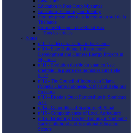
East-Timor
Education in Post-Coup Myanmar
Education, Economy and Identity
Femmes prostituées dans la region du sud de la
Thaïlande
From the Mosque to the Ballot Box
... Tous les articles
Notes
n°1 - La décentralisation indonésienne
n°10 - State Building, Infrastructure
Development and Chinese Energy Projects in
Myanmar
n°11 - Évolution du rôle du yuan en Asie
orientale : la guerre des monnaies aura-t-elle
lieu ?
n°12 - The Council of Indonesian Ulama
(Majelis Ulama Indonesia, MUI) and Religious
Freedom
n°13 - Russia’s Quiet Partnerships in Southeast
Asia
n°14 - Geopolitics of Scarborough Shoal
n°15 - Competitiveness of Local Agriculture
n°16 - Brokering Teacher Training in Vietnam’s
Early Childhood and Vocational Education
Sectors