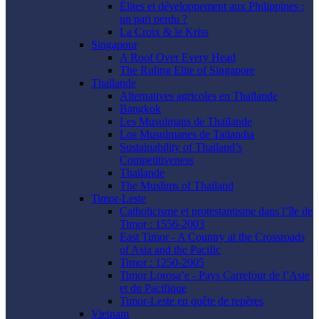
Élites et développement aux Philippines :
un pari perdu ?
La Croix & le Kriss
Singapour
A Roof Over Every Head
The Ruling Elite of Singapore
Thaïlande
Alternatives agricoles en Thaïlande
Bangkok
Les Musulmans de Thaïlande
Los Musulmanes de Tailandia
Sustainability of Thailand’s
Competitiveness
Thaïlande
The Muslims of Thailand
Timor-Leste
Catholicisme et protestantisme dans l’île de
Timor : 1556-2003
East Timor - A Country at the Crossroads
of Asia and the Pacific
Timor : 1250-2005
Timor Lorosa’e - Pays Carrefour de l’Asie
et du Pacifique
Timor-Leste en quête de repères
Vietnam