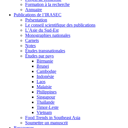
Formation à la recherche
Annuaire
Publications de l’IRASEC
Présentation
Le conseil scientifique des publications
L’Asie du Sud-Est
Monographies nationales
Carnets
Notes
Études transnationales
Études par pays
Birmanie
Brunei
Cambodge
Indonésie
Laos
Malaisie
Philippines
Singapour
Thaïlande
Timor-Leste
Vietnam
Food Trends in Southeast Asia
Soumettre un manuscrit
Ressources