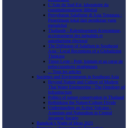
L’Asie du Sud-Est, laboratoire du
constitutionnalisme illibéral
Penyebaran Salafisme di Asia Tenggara :
Penerimaan lokal dari pemikiran yang
menglobal
Thaïlande - Ralentissement économique,
accroissement des inégalités et
autoritarisme électoral
The Diffusion of Salafism in Southeast
Asia : Local Receptions of a Globalizing
Thinking
Timor-Leste - Petit, lointain et au cœur de
préoccupations stratégiques
... Tous les articles
Societies and Environments in Southeast Asia
Beyond Nature and Culture of Modern
Thai Water Engineering : The Ontology of
Infrastructure
Politics of nature conservation in Thailand
Rethinking the Nature/Culture Divide
Understanding an Active Volcano :
Animism and Naturalism in Central
Javanese Society
Bangkok’s Night of Ideas 2021