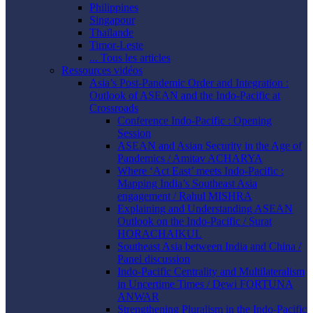
Philippines
Singapour
Thaïlande
Timor-Leste
... Tous les articles
Ressources vidéos
Asia’s Post-Pandemic Order and Integration :
Outlook of ASEAN and the Indo-Pacific at
Crossroads
Conference Indo-Pacific : Opening
Session
ASEAN and Asian Security in the Age of
Pandemics / Amitav ACHARYA
Where ‘Act East’ meets Indo-Pacific :
Mapping India’s Southeast Asia
engagement / Rahul MISHRA
Explaining and Understanding ASEAN
Outlook on the Indo-Pacific / Surat
HORACHAIKUL
Southeast Asia between India and China /
Panel discussion
Indo-Pacific Centrality and Multilateralism
in Uncertime Times / Dewi FORTUNA
ANWAR
Strengthening Pluralism in the Indo-Pacific