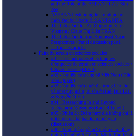
and the Role of the ASEAN / LAU Sim
Yee
ASEAN’s Positioning in a multipolar
Indo-Pacific / Joefe B. SANTARITA
The Indo-Pacific : An Opportunity for
Vietnam / Claire Thị Liên TRẦN
The Indo-Pacific from Southeast Asian
Perspectives / Panel discussion part1
... Tous les articles
Faire du terrain en sciences sociales
#01 - Les méthodes et techniques
d’enquêtes de terrain en sciences sociales /
Olivier Tessier (EFEO)
#02 - Nghiên cứu làng xã Việt Nam (Trần
Văn Quyến)
#03 - Nghiên cứu thực địa trong bảo tồn
và phát huy giá trị di sản ở Huế (Bùi T.H.
& Nguyễn Q.H.)
#04 - Researching In and Beyond
Vietnamese Museums (Rachel Tough)
#05 - Phiên 2 : Điểm thực địa không chỉ là
nơi chốn mà là giai đoạn thời gian
(discussion)
#06 - Trình diễn giới nơi nhóm nam đồng
tính ở Thành phố Hồ Chí Minh (Phù Khải