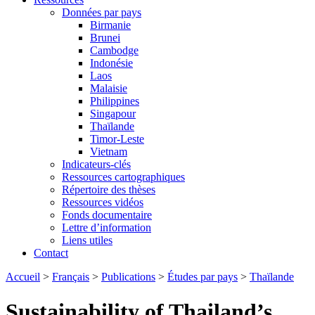
Données par pays
Birmanie
Brunei
Cambodge
Indonésie
Laos
Malaisie
Philippines
Singapour
Thaïlande
Timor-Leste
Vietnam
Indicateurs-clés
Ressources cartographiques
Répertoire des thèses
Ressources vidéos
Fonds documentaire
Lettre d’information
Liens utiles
Contact
Accueil
>
Français
>
Publications
>
Études par pays
>
Thaïlande
Sustainability of Thailand’s