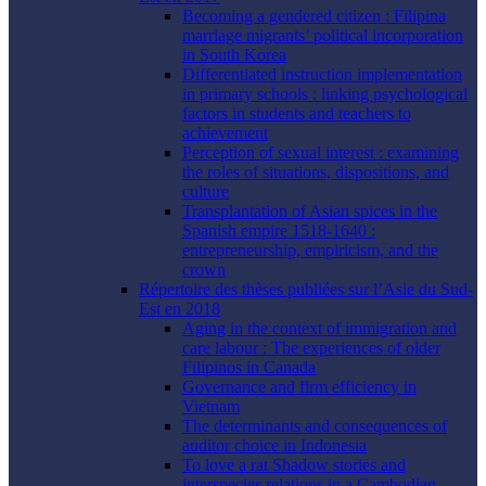
Becoming a gendered citizen : Filipina
marriage migrants’ political incorporation
in South Korea
Differentiated instruction implementation
in primary schools : linking psychological
factors in students and teachers to
achievement
Perception of sexual interest : examining
the roles of situations, dispositions, and
culture
Transplantation of Asian spices in the
Spanish empire 1518-1640 :
entrepreneurship, empiricism, and the
crown
Répertoire des thèses publiées sur l’Asie du Sud-
Est en 2018
Aging in the context of immigration and
care labour : The experiences of older
Filipinos in Canada
Governance and firm efficiency in
Vietnam
The determinants and consequences of
auditor choice in Indonesia
To love a rat Shadow stories and
interspecies relations in a Cambodian