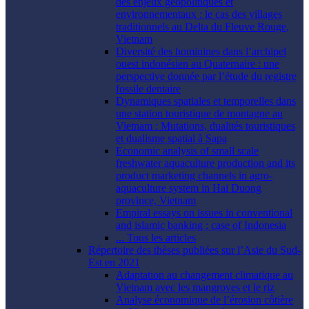
des enjeux géopolitiques et
environnementaux : le cas des villages
traditionnels au Delta du Fleuve Rouge,
Vietnam
Diversité des hominines dans l’archipel
ouest indonésien au Quaternaire : une
perspective donnée par l’étude du registre
fossile dentaire
Dynamiques spatiales et temporelles dans
une station touristique de montagne au
Vietnam : Mutations, dualités touristiques
et dualisme spatial à Sapa
Economic analysis of small scale
freshwater aquaculture production and its
product marketing channels in agro-
aquaculture system in Hai Duong
province, Vietnam
Empiral essays on issues in conventional
and islamic banking : case of Indonesia
... Tous les articles
Répertoire des thèses publiées sur l’Asie du Sud-
Est en 2021
Adaptation au changement climatique au
Vietnam avec les mangroves et le riz
Analyse économique de l’érosion côtière