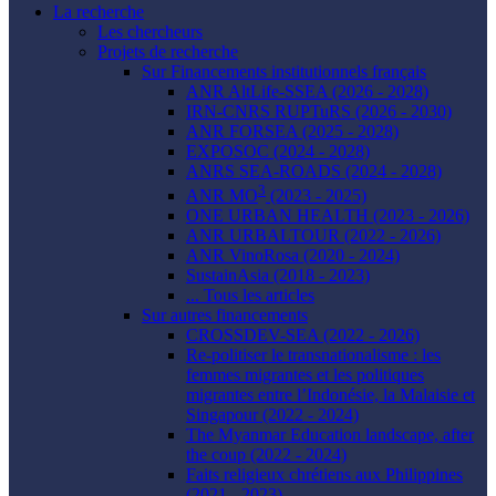
La recherche
Les chercheurs
Projets de recherche
Sur Financements institutionnels français
ANR AltLife-SSEA (2026 - 2028)
IRN-CNRS RUPTuRS (2026 - 2030)
ANR FORSEA (2025 - 2028)
EXPOSOC (2024 - 2028)
ANRS SEA-ROADS (2024 - 2028)
3
ANR MO
(2023 - 2025)
ONE URBAN HEALTH (2023 - 2026)
ANR URBALTOUR (2022 - 2026)
ANR VinoRosa (2020 - 2024)
SustainAsia (2018 - 2023)
... Tous les articles
Sur autres financements
CROSSDEV-SEA (2022 - 2026)
Re-politiser le transnationalisme : les
femmes migrantes et les politiques
migrantes entre l’Indonésie, la Malaisie et
Singapour (2022 - 2024)
The Myanmar Education landscape, after
the coup (2022 - 2024)
Faits religieux chrétiens aux Philippines
(2021 - 2023)