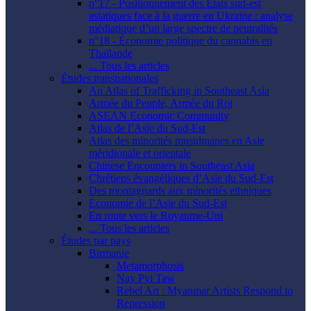
n°17 - Positionnement des États sud-est
asiatiques face à la guerre en Ukraine : analyse
médiatique d’un large spectre de neutralités
n°18 - Économie politique du cannabis en
Thaïlande
... Tous les articles
Études transnationales
An Atlas of Trafficking in Southeast Asia
Armée du Peuple, Armée du Roi
ASEAN Economic Community
Atlas de l’Asie du Sud-Est
Atlas des minorités musulmanes en Asie
méridionale et orientale
Chinese Encounters in Southeast Asia
Chrétiens évangéliques d’Asie du Sud-Est
Des montagnards aux minorités ethniques
Économie de l’Asie du Sud-Est
En route vers le Royaume-Uni
... Tous les articles
Études par pays
Birmanie
Metamorphosis
Nay Pyi Taw
Rebel Art : Myanmar Artists Respond to
Repression