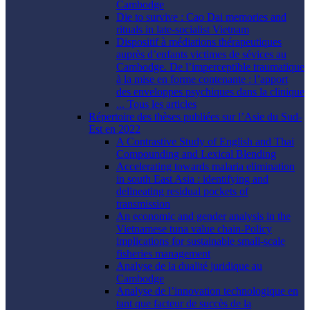
Cambodge
Die to survive : Cao Dai memories and
rituals in late-socialist Vietnam
Dispositif à médiations thérapeutiques
auprès d’enfants victimes de sévices au
Cambodge. De l’imperceptible traumatique
à la mise en forme contenante : l’apport
des enveloppes psychiques dans la clinique
... Tous les articles
Répertoire des thèses publiées sur l’Asie du Sud-
Est en 2022
A Contrastive Study of English and Thai
Compounding and Lexical Blending
Accelerating towards malaria elimination
in south East Asia : identifying and
delineating residual pockets of
transmission
An economic and gender analysis in the
Vietnamese tuna value chain-Policy
implications for sustainable small-scale
fisheries management
Analyse de la dualité juridique au
Cambodge
Analyse de l’innovation technologique en
tant que facteur de succès de la