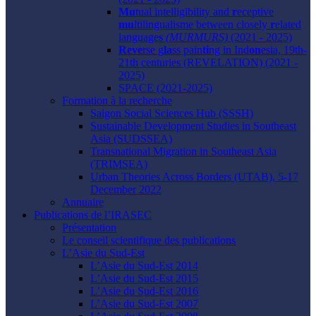
Mu
tual intelligibility and
r
eceptive
mu
ltilingualisme between closely
r
elated
language
s
(MURMURS)
(2021 - 2025)
Reve
rse g
la
ss pain
ti
ng in Ind
on
esia, 19th-
21th centuries (REVELATION) (2021 -
2025)
SPACE (2021-2025)
Formation à la recherche
Saigon Social Sciences Hub (SSSH)
Sustainable Development Studies in Southeast
Asia (SUDSSEA)
Transnational Migration in Southeast Asia
(TRIMSEA)
Urban Theories Across Borders (UTAB), 5-17
December 2022
Annuaire
Publications de l’IRASEC
Présentation
Le conseil scientifique des publications
L’Asie du Sud-Est
L’Asie du Sud-Est 2014
L’Asie du Sud-Est 2015
L’Asie du Sud-Est 2016
L’Asie du Sud-Est 2007