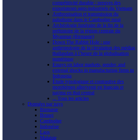
compétitivité durable : preuves des
exportateurs agro-industriels du Vietnam
Anthropisation et transmission du
paludisme dans le Cambodge rural
Archéologie funéraire de la fin de la
préhistoire de la région centrale du
Myanmar (Birmanie)
Down The Rabbit Hole : une
anthropologie de la circulation des médias
thaïlandais à l’heure de la globalisation
numérique
Essays on labor markets, gender, and
external shocks in manufacturing firms in
Indonesia
Étude typologique et contrastive des
morphèmes aller/venir en français et
paj/ma en thaï central
... Tous les articles
Données par pays
Birmanie
Brunei
Cambodge
Indonésie
Laos
Malaisie