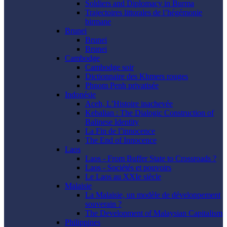
Soldiers and Diplomacy in Burma
Trajectoires littorales de l’hégémonie
birmane
Brunei
Brunei
Brunei
Cambodge
Cambodge soir
Dictionnaire des Khmers rouges
Phnom Penh privatisée
Indonésie
Aceh, L’Histoire inachevée
Kebalian : The Dialogic Construction of
Balinese Identity
La Fin de l’innocence
The End of Innocence
Laos
Laos - From Buffer State to Crossroads ?
Laos - Sociétés et pouvoirs
Le Laos au XXIe siècle
Malaisie
La Malaisie, un modèle de développement
souverain ?
The Development of Malaysian Capitalism
Philippines