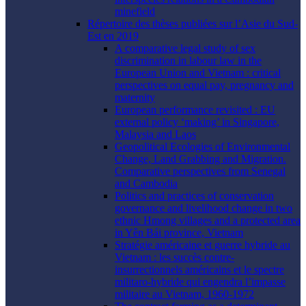
minefield
Répertoire des thèses publiées sur l’Asie du Sud-
Est en 2019
A comparative legal study of sex
discrimination in labour law in the
European Union and Vietnam : critical
perspectives on equal pay, pregnancy and
maternity
European performance revisited : EU
external policy ‘making’ in Singapore,
Malaysia and Laos
Geopolitical Ecologies of Environmental
Change, Land Grabbing and Migration.
Comparative perspectives from Senegal
and Cambodia
Politics and practices of conservation
governance and livelihood change in two
ethnic Hmong villages and a protected area
in Yên Bái province, Vietnam
Stratégie américaine et guerre hybride au
Vietnam : les succès contre-
insurrectionnels américains et le spectre
militaro-hybride qui engendra l’impasse
militaire au Vietnam, 1960-1972