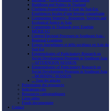
Birmanie : (dis)continuité État-nation
Buddhism and Politics in Thailand
Chrétiens évangéliques d’Asie du Sud-Est.
Expériences locales d’une ferveur conquérante
Commoning Water(s) : Resources, Services and
Ecological Justice in Asia
Comprendre la Thaïlande avec Eugénie
MÉRIEAU
Current Electoral Processes in Southeast Asia -
Regional Learnings
Enjeux énergétiques et défis sociétaux en Asie du
Sud-Est
Epistemologies of Participatory Research on
Social Development Programs in Southeast Asia
– AFTERNOON SESSION
Epistemologies of Participatory Research on
Social Development Programs in Southeast Asia
– MORNING SESSION
... Tous les articles
Présentation des ressources
Indicateurs-clés
Ressources cartographiques
Liens utiles
Fonds documentaire
Contact