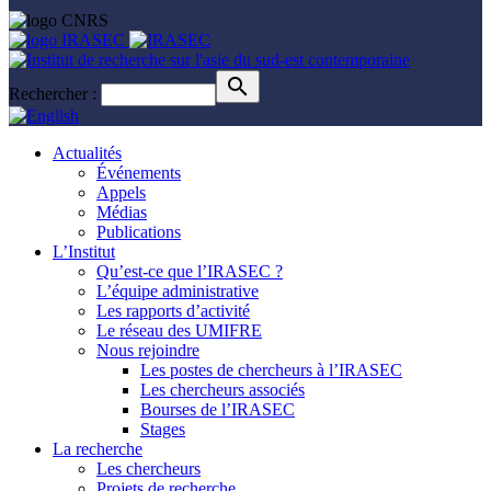
Rechercher :
Actualités
Événements
Appels
Médias
Publications
L’Institut
Qu’est-ce que l’IRASEC ?
L’équipe administrative
Les rapports d’activité
Le réseau des UMIFRE
Nous rejoindre
Les postes de chercheurs à l’IRASEC
Les chercheurs associés
Bourses de l’IRASEC
Stages
La recherche
Les chercheurs
Projets de recherche