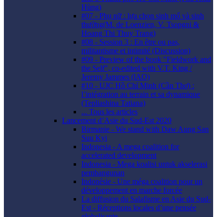
Hùng)
#07 - Phụ nữ : lựa chọn sinh mổ và sinh
thường(M. de Loenzien, V. Tsopgni &
Hoang Thi Thuy Trang)
#08 - Session 3 : En être ou pas,
militantisme et intimité (Discussion)
#09 - Preview of the book "Fieldwork and
the Self", co-edited with V.T. King /
Jeremy Jammes (lAO)
#10 - UJC Hồ Chí Minh (Cần Thơ) :
l’intégration au terrain et sa dynamique
(Tepliashina Tatiana)
... Tous les articles
Lancement d’Asie du Sud-Est 2020
Birmanie - We stand with Daw Aung San
Suu Kyi
Indonesia - A mega coalition for
accelerated development
Indonesia - Mega koalisi untuk akselerasi
pembangunan
Indonésie - Une méga coalition pour un
développement en marche forcée
La diffusion du Salafisme en Asie du Sud-
Est - Réceptions locales d’une pensée
globalisante