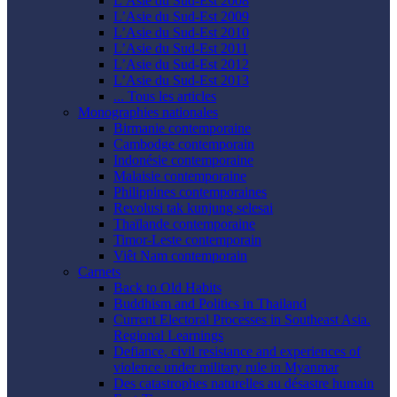
L’Asie du Sud-Est 2008
L’Asie du Sud-Est 2009
L’Asie du Sud-Est 2010
L’Asie du Sud-Est 2011
L’Asie du Sud-Est 2012
L’Asie du Sud-Est 2013
... Tous les articles
Monographies nationales
Birmanie contemporaine
Cambodge contemporain
Indonésie contemporaine
Malaisie contemporaine
Philippines contemporaines
Revolusi tak kunjung selesai
Thaïlande contemporaine
Timor-Leste contemporain
Viêt Nam contemporain
Carnets
Back to Old Habits
Buddhism and Politics in Thailand
Current Electoral Processes in Southeast Asia.
Regional Learnings
Defiance, civil resistance and experiences of
violence under military rule in Myanmar
Des catastrophes naturelles au désastre humain