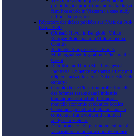
The contract farming as a determinant
promoting tea production and marketing at
farm household in Vietnam : a case study
in Phu Tho province
Répertoire des thèses publiées sur l’Asie du Sud-
Est en 2020
(Un)safe Haven in Bangkok : Urban
Refugee Protection in a Middle Income
Country
A Genetic Study of G.E. Gerini’s
Multilingual Writings about Siām and the
Orient
Buddhist and Hindu Metal Images of
Indonesia. Evidence for shared artistic and
religious networks across Asia (c. 6th-10th
century)
Complexité de l’insertion professionnelle
des femmes sasaks dans l’industrie
touristique de Lombok, Indonésie :
nouvelle économie et identités locales
Consumer-green brand relationships : a
conceptual framework and empirical
analysis in Vietnam
De la protection du patrimoine culturel à la
valorisation du tourisme durable en face