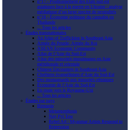
n°17 - Positionnement des États sud-est
asiatiques face à la guerre en Ukraine : analyse
médiatique d’un large spectre de neutralités
n°18 - Économie politique du cannabis en
Thaïlande
... Tous les articles
Études transnationales
An Atlas of Trafficking in Southeast Asia
Armée du Peuple, Armée du Roi
ASEAN Economic Community
Atlas de l’Asie du Sud-Est
Atlas des minorités musulmanes en Asie
méridionale et orientale
Chinese Encounters in Southeast Asia
Chrétiens évangéliques d’Asie du Sud-Est
Des montagnards aux minorités ethniques
Économie de l’Asie du Sud-Est
En route vers le Royaume-Uni
... Tous les articles
Études par pays
Birmanie
Metamorphosis
Nay Pyi Taw
Rebel Art : Myanmar Artists Respond to
Repression