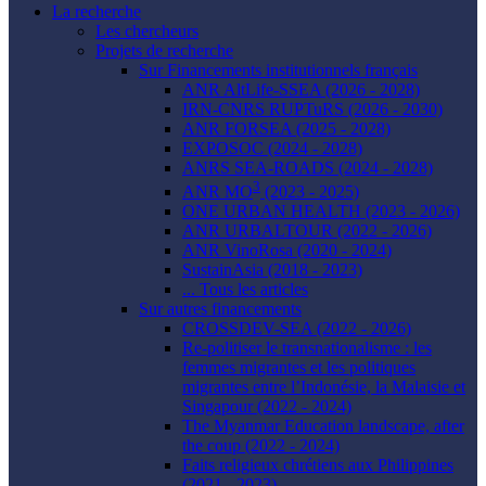
La recherche
Les chercheurs
Projets de recherche
Sur Financements institutionnels français
ANR AltLife-SSEA (2026 - 2028)
IRN-CNRS RUPTuRS (2026 - 2030)
ANR FORSEA (2025 - 2028)
EXPOSOC (2024 - 2028)
ANRS SEA-ROADS (2024 - 2028)
3
ANR MO
(2023 - 2025)
ONE URBAN HEALTH (2023 - 2026)
ANR URBALTOUR (2022 - 2026)
ANR VinoRosa (2020 - 2024)
SustainAsia (2018 - 2023)
... Tous les articles
Sur autres financements
CROSSDEV-SEA (2022 - 2026)
Re-politiser le transnationalisme : les
femmes migrantes et les politiques
migrantes entre l’Indonésie, la Malaisie et
Singapour (2022 - 2024)
The Myanmar Education landscape, after
the coup (2022 - 2024)
Faits religieux chrétiens aux Philippines
(2021 - 2023)