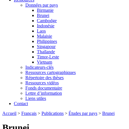
Données par pays
Birmanie
Brunei
Cambodge
Indonésie
Laos
Malaisie
Philippines
Singapour
Thaïlande
Timor-Leste
Vietnam
Indicateurs-clés
Ressources cartographiques
Répertoire des thèses
Ressources vidéos
Fonds documentaire
Lettre d’information
Liens utiles
Contact
Accueil
>
Français
>
Publications
>
Études par pays
>
Brunei
Brunei