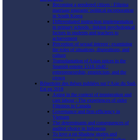
Becoming a gendered citizen : Filipina
marriage migrants’ political incorporation
in South Korea
Differentiated instruction implementation
in primary schools : linking psychological
factors in students and teachers to
achievement
Perception of sexual interest : examining
the roles of situations, dispositions, and
culture
Transplantation of Asian spices in the
Spanish empire 1518-1640 :
entrepreneurship, empiricism, and the
crown
Répertoire des thèses publiées sur l’Asie du Sud-
Est en 2018
Aging in the context of immigration and
care labour : The experiences of older
Filipinos in Canada
Governance and firm efficiency in
Vietnam
The determinants and consequences of
auditor choice in Indonesia
To love a rat Shadow stories and
interspecies relations in a Cambodian