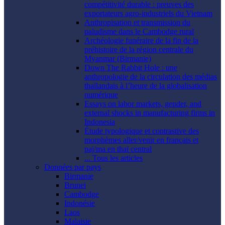
compétitivité durable : preuves des
exportateurs agro-industriels du Vietnam
Anthropisation et transmission du
paludisme dans le Cambodge rural
Archéologie funéraire de la fin de la
préhistoire de la région centrale du
Myanmar (Birmanie)
Down The Rabbit Hole : une
anthropologie de la circulation des médias
thaïlandais à l’heure de la globalisation
numérique
Essays on labor markets, gender, and
external shocks in manufacturing firms in
Indonesia
Étude typologique et contrastive des
morphèmes aller/venir en français et
paj/ma en thaï central
... Tous les articles
Données par pays
Birmanie
Brunei
Cambodge
Indonésie
Laos
Malaisie