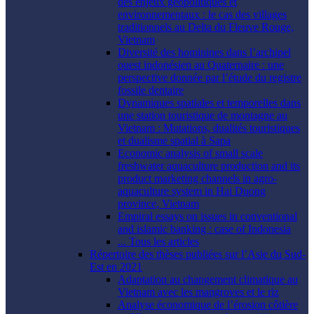
des enjeux géopolitiques et
environnementaux : le cas des villages
traditionnels au Delta du Fleuve Rouge,
Vietnam
Diversité des hominines dans l’archipel
ouest indonésien au Quaternaire : une
perspective donnée par l’étude du registre
fossile dentaire
Dynamiques spatiales et temporelles dans
une station touristique de montagne au
Vietnam : Mutations, dualités touristiques
et dualisme spatial à Sapa
Economic analysis of small scale
freshwater aquaculture production and its
product marketing channels in agro-
aquaculture system in Hai Duong
province, Vietnam
Empiral essays on issues in conventional
and islamic banking : case of Indonesia
... Tous les articles
Répertoire des thèses publiées sur l’Asie du Sud-
Est en 2021
Adaptation au changement climatique au
Vietnam avec les mangroves et le riz
Analyse économique de l’érosion côtière