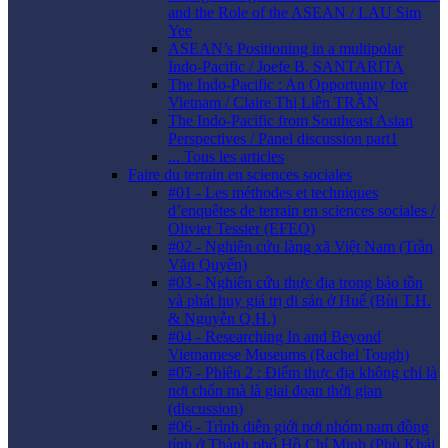
and the Role of the ASEAN / LAU Sim
Yee
ASEAN’s Positioning in a multipolar
Indo-Pacific / Joefe B. SANTARITA
The Indo-Pacific : An Opportunity for
Vietnam / Claire Thị Liên TRẦN
The Indo-Pacific from Southeast Asian
Perspectives / Panel discussion part1
... Tous les articles
Faire du terrain en sciences sociales
#01 - Les méthodes et techniques
d’enquêtes de terrain en sciences sociales /
Olivier Tessier (EFEO)
#02 - Nghiên cứu làng xã Việt Nam (Trần
Văn Quyến)
#03 - Nghiên cứu thực địa trong bảo tồn
và phát huy giá trị di sản ở Huế (Bùi T.H.
& Nguyễn Q.H.)
#04 - Researching In and Beyond
Vietnamese Museums (Rachel Tough)
#05 - Phiên 2 : Điểm thực địa không chỉ là
nơi chốn mà là giai đoạn thời gian
(discussion)
#06 - Trình diễn giới nơi nhóm nam đồng
tính ở Thành phố Hồ Chí Minh (Phù Khải