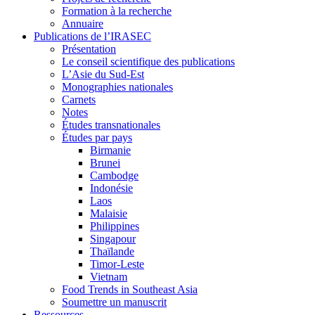
Formation à la recherche
Annuaire
Publications de l’IRASEC
Présentation
Le conseil scientifique des publications
L’Asie du Sud-Est
Monographies nationales
Carnets
Notes
Études transnationales
Études par pays
Birmanie
Brunei
Cambodge
Indonésie
Laos
Malaisie
Philippines
Singapour
Thaïlande
Timor-Leste
Vietnam
Food Trends in Southeast Asia
Soumettre un manuscrit
Ressources