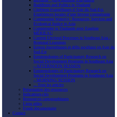
Birmanie : (dis)continuité État-nation
Buddhism and Politics in Thailand
Chrétiens évangéliques d’Asie du Sud-Est.
Expériences locales d’une ferveur conquérante
Commoning Water(s) : Resources, Services and
Ecological Justice in Asia
Comprendre la Thaïlande avec Eugénie
MÉRIEAU
Current Electoral Processes in Southeast Asia -
Regional Learnings
Enjeux énergétiques et défis sociétaux en Asie du
Sud-Est
Epistemologies of Participatory Research on
Social Development Programs in Southeast Asia
– AFTERNOON SESSION
Epistemologies of Participatory Research on
Social Development Programs in Southeast Asia
– MORNING SESSION
... Tous les articles
Présentation des ressources
Indicateurs-clés
Ressources cartographiques
Liens utiles
Fonds documentaire
Contact