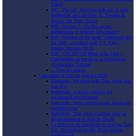
Hùng)
#07 - Phụ nữ : lựa chọn sinh mổ và sinh
thường(M. de Loenzien, V. Tsopgni &
Hoang Thi Thuy Trang)
#08 - Session 3 : En être ou pas,
militantisme et intimité (Discussion)
#09 - Preview of the book "Fieldwork and
the Self", co-edited with V.T. King /
Jeremy Jammes (lAO)
#10 - UJC Hồ Chí Minh (Cần Thơ) :
l’intégration au terrain et sa dynamique
(Tepliashina Tatiana)
... Tous les articles
Lancement d’Asie du Sud-Est 2020
Birmanie - We stand with Daw Aung San
Suu Kyi
Indonesia - A mega coalition for
accelerated development
Indonesia - Mega koalisi untuk akselerasi
pembangunan
Indonésie - Une méga coalition pour un
développement en marche forcée
La diffusion du Salafisme en Asie du Sud-
Est - Réceptions locales d’une pensée
globalisante