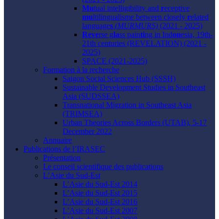
Mu
tual intelligibility and
r
eceptive
mu
ltilingualisme between closely
r
elated
language
s
(MURMURS)
(2021 - 2025)
Reve
rse g
la
ss pain
ti
ng in Ind
on
esia, 19th-
21th centuries (REVELATION) (2021 -
2025)
SPACE (2021-2025)
Formation à la recherche
Saigon Social Sciences Hub (SSSH)
Sustainable Development Studies in Southeast
Asia (SUDSSEA)
Transnational Migration in Southeast Asia
(TRIMSEA)
Urban Theories Across Borders (UTAB), 5-17
December 2022
Annuaire
Publications de l’IRASEC
Présentation
Le conseil scientifique des publications
L’Asie du Sud-Est
L’Asie du Sud-Est 2014
L’Asie du Sud-Est 2015
L’Asie du Sud-Est 2016
L’Asie du Sud-Est 2007