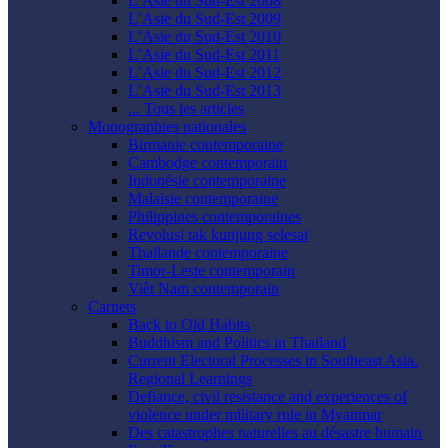
L’Asie du Sud-Est 2008
L’Asie du Sud-Est 2009
L’Asie du Sud-Est 2010
L’Asie du Sud-Est 2011
L’Asie du Sud-Est 2012
L’Asie du Sud-Est 2013
... Tous les articles
Monographies nationales
Birmanie contemporaine
Cambodge contemporain
Indonésie contemporaine
Malaisie contemporaine
Philippines contemporaines
Revolusi tak kunjung selesai
Thaïlande contemporaine
Timor-Leste contemporain
Viêt Nam contemporain
Carnets
Back to Old Habits
Buddhism and Politics in Thailand
Current Electoral Processes in Southeast Asia.
Regional Learnings
Defiance, civil resistance and experiences of
violence under military rule in Myanmar
Des catastrophes naturelles au désastre humain