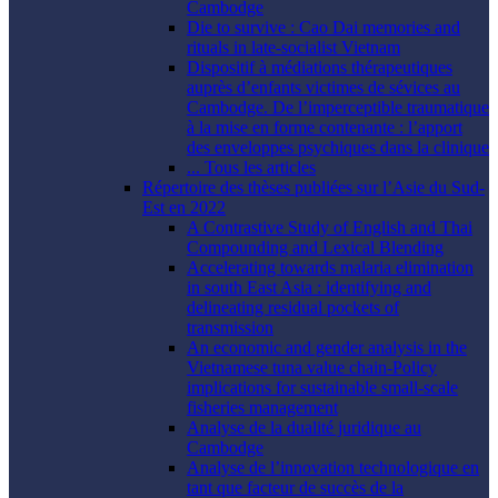
Cambodge
Die to survive : Cao Dai memories and
rituals in late-socialist Vietnam
Dispositif à médiations thérapeutiques
auprès d’enfants victimes de sévices au
Cambodge. De l’imperceptible traumatique
à la mise en forme contenante : l’apport
des enveloppes psychiques dans la clinique
... Tous les articles
Répertoire des thèses publiées sur l’Asie du Sud-
Est en 2022
A Contrastive Study of English and Thai
Compounding and Lexical Blending
Accelerating towards malaria elimination
in south East Asia : identifying and
delineating residual pockets of
transmission
An economic and gender analysis in the
Vietnamese tuna value chain-Policy
implications for sustainable small-scale
fisheries management
Analyse de la dualité juridique au
Cambodge
Analyse de l’innovation technologique en
tant que facteur de succès de la