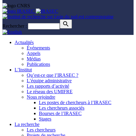
Rechercher :
Actualités
Événements
Appels
Médias
Publications
L’Institut
Qu’est-ce que l’IRASEC ?
L’équipe administrative
Les rapports d’activité
Le réseau des UMIFRE
Nous rejoindre
Les postes de chercheurs à l’IRASEC
Les chercheurs associés
Bourses de l’IRASEC
Stages
La recherche
Les chercheurs
Projets de recherche