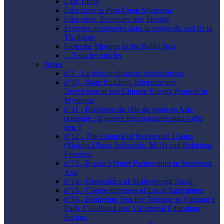
East-Timor
Education in Post-Coup Myanmar
Education, Economy and Identity
Femmes prostituées dans la region du sud de la
Thaïlande
From the Mosque to the Ballot Box
... Tous les articles
Notes
n°1 - La décentralisation indonésienne
n°10 - State Building, Infrastructure
Development and Chinese Energy Projects in
Myanmar
n°11 - Évolution du rôle du yuan en Asie
orientale : la guerre des monnaies aura-t-elle
lieu ?
n°12 - The Council of Indonesian Ulama
(Majelis Ulama Indonesia, MUI) and Religious
Freedom
n°13 - Russia’s Quiet Partnerships in Southeast
Asia
n°14 - Geopolitics of Scarborough Shoal
n°15 - Competitiveness of Local Agriculture
n°16 - Brokering Teacher Training in Vietnam’s
Early Childhood and Vocational Education
Sectors