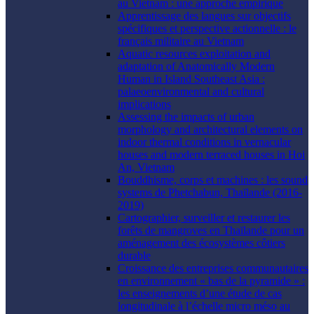
au Vietnam : une approche empirique
Apprentissage des langues sur objectifs
spécifiques et perspective actionnelle : le
français militaire au Vietnam
Aquatic resources exploitation and
adaptation of Anatomically Modern
Human in Island Southeast Asia :
palaeoenvironmental and cultural
implications
Assessing the impacts of urban
morphology and architectural elements on
indoor thermal conditions in vernacular
houses and modern terraced houses in Hoi
An, Vietnam
Bouddhisme, corps et machines : les sound
systems de Phetchabun, Thaïlande (2016-
2019)
Cartographier, surveiller et restaurer les
forêts de mangroves en Thaïlande pour un
aménagement des écosystèmes côtiers
durable
Croissance des entreprises communautaires
en environnement « bas de la pyramide » :
les enseignements d’une étude de cas
longitudinale à l’échelle micro méso au