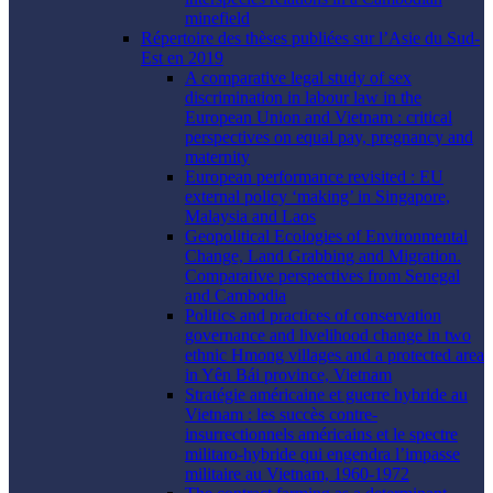
minefield
Répertoire des thèses publiées sur l’Asie du Sud-
Est en 2019
A comparative legal study of sex
discrimination in labour law in the
European Union and Vietnam : critical
perspectives on equal pay, pregnancy and
maternity
European performance revisited : EU
external policy ‘making’ in Singapore,
Malaysia and Laos
Geopolitical Ecologies of Environmental
Change, Land Grabbing and Migration.
Comparative perspectives from Senegal
and Cambodia
Politics and practices of conservation
governance and livelihood change in two
ethnic Hmong villages and a protected area
in Yên Bái province, Vietnam
Stratégie américaine et guerre hybride au
Vietnam : les succès contre-
insurrectionnels américains et le spectre
militaro-hybride qui engendra l’impasse
militaire au Vietnam, 1960-1972