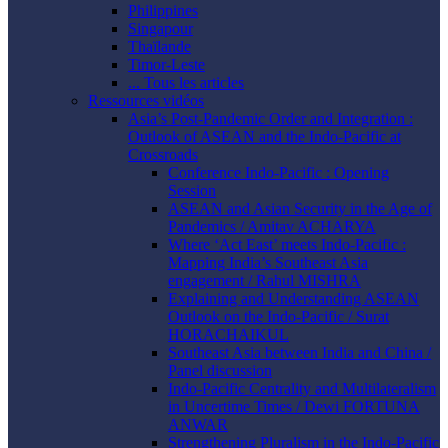
Philippines
Singapour
Thaïlande
Timor-Leste
... Tous les articles
Ressources vidéos
Asia’s Post-Pandemic Order and Integration :
Outlook of ASEAN and the Indo-Pacific at
Crossroads
Conference Indo-Pacific : Opening
Session
ASEAN and Asian Security in the Age of
Pandemics / Amitav ACHARYA
Where ‘Act East’ meets Indo-Pacific :
Mapping India’s Southeast Asia
engagement / Rahul MISHRA
Explaining and Understanding ASEAN
Outlook on the Indo-Pacific / Surat
HORACHAIKUL
Southeast Asia between India and China /
Panel discussion
Indo-Pacific Centrality and Multilateralism
in Uncertime Times / Dewi FORTUNA
ANWAR
Strengthening Pluralism in the Indo-Pacific