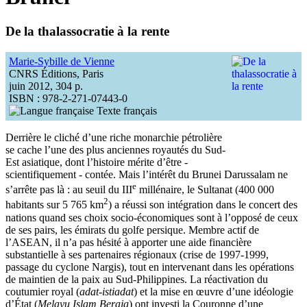
De la thalassocratie à la rente
Marie-Sybille de Vienne
CNRS Éditions, Paris
juin 2012, 304 p.
ISBN : 978-2-271-07443-0
Texte français
Derrière le cliché d’une riche monarchie pétrolière
se cache l’une des plus anciennes royautés du Sud-
Est asiatique, dont l’histoire mérite d’être -
scientifiquement - contée. Mais l’intérêt du Brunei Darussalam ne
e
s’arrête pas là : au seuil du III
millénaire, le Sultanat (400 000
2
habitants sur 5 765 km
) a réussi son intégration dans le concert des
nations quand ses choix socio-économiques sont à l’opposé de ceux
de ses pairs, les émirats du golfe persique. Membre actif de
l’ASEAN, il n’a pas hésité à apporter une aide financière
substantielle à ses partenaires régionaux (crise de 1997-1999,
passage du cyclone Nargis), tout en intervenant dans les opérations
de maintien de la paix au Sud-Philippines. La réactivation du
coutumier royal (
adat-istiadat
) et la mise en œuvre d’une idéologie
d’État (
Melayu Islam Beraja
) ont investi la Couronne d’une