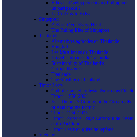
Élites et développement aux Philippines :
un pari perdu ?
La Croix & le Kriss
Singapour
A Roof Over Every Head
The Ruling Elite of Singapore
Thaïlande
Alternatives agricoles en Thaïlande
Bangkok
Les Musulmans de Thaïlande
Los Musulmanes de Tailandia
Sustainability of Thailand’s
Competitiveness
Thaïlande
The Muslims of Thailand
Timor-Leste
Catholicisme et protestantisme dans l’île de
Timor : 1556-2003
East Timor - A Country at the Crossroads
of Asia and the Pacific
Timor : 1250-2005
Timor Lorosa’e - Pays Carrefour de l’Asie
et du Pacifique
Timor-Leste en quête de repères
Vietnam