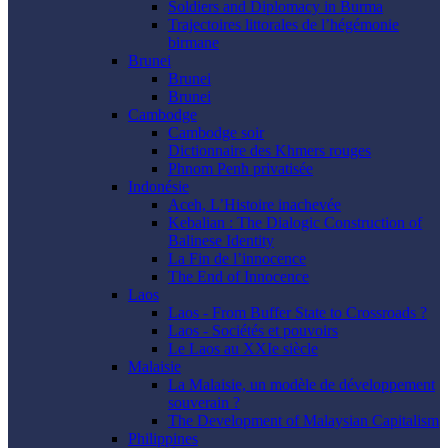
Soldiers and Diplomacy in Burma
Trajectoires littorales de l’hégémonie
birmane
Brunei
Brunei
Brunei
Cambodge
Cambodge soir
Dictionnaire des Khmers rouges
Phnom Penh privatisée
Indonésie
Aceh, L’Histoire inachevée
Kebalian : The Dialogic Construction of
Balinese Identity
La Fin de l’innocence
The End of Innocence
Laos
Laos - From Buffer State to Crossroads ?
Laos - Sociétés et pouvoirs
Le Laos au XXIe siècle
Malaisie
La Malaisie, un modèle de développement
souverain ?
The Development of Malaysian Capitalism
Philippines