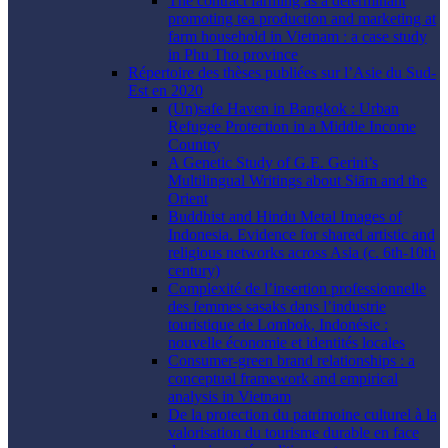
The contract farming as a determinant
promoting tea production and marketing at
farm household in Vietnam : a case study
in Phu Tho province
Répertoire des thèses publiées sur l’Asie du Sud-
Est en 2020
(Un)safe Haven in Bangkok : Urban
Refugee Protection in a Middle Income
Country
A Genetic Study of G.E. Gerini’s
Multilingual Writings about Siām and the
Orient
Buddhist and Hindu Metal Images of
Indonesia. Evidence for shared artistic and
religious networks across Asia (c. 6th-10th
century)
Complexité de l’insertion professionnelle
des femmes sasaks dans l’industrie
touristique de Lombok, Indonésie :
nouvelle économie et identités locales
Consumer-green brand relationships : a
conceptual framework and empirical
analysis in Vietnam
De la protection du patrimoine culturel à la
valorisation du tourisme durable en face