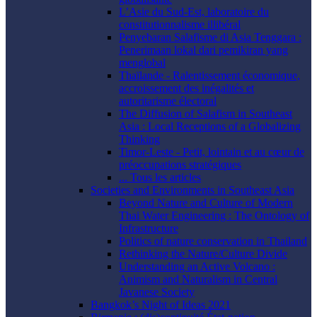
L’Asie du Sud-Est, laboratoire du
constitutionnalisme illibéral
Penyebaran Salafisme di Asia Tenggara :
Penerimaan lokal dari pemikiran yang
menglobal
Thaïlande - Ralentissement économique,
accroissement des inégalités et
autoritarisme électoral
The Diffusion of Salafism in Southeast
Asia : Local Receptions of a Globalizing
Thinking
Timor-Leste - Petit, lointain et au cœur de
préoccupations stratégiques
... Tous les articles
Societies and Environments in Southeast Asia
Beyond Nature and Culture of Modern
Thai Water Engineering : The Ontology of
Infrastructure
Politics of nature conservation in Thailand
Rethinking the Nature/Culture Divide
Understanding an Active Volcano :
Animism and Naturalism in Central
Javanese Society
Bangkok’s Night of Ideas 2021